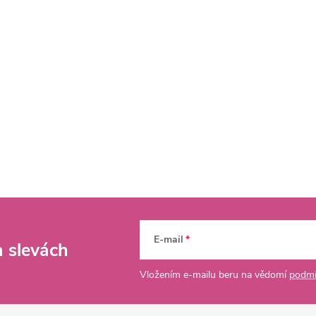
E-mail
a slevách
Vložením e-mailu beru na vědomí
podmí