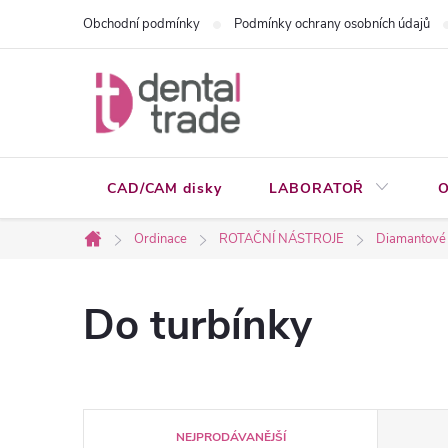
Přejít
Obchodní podmínky
Podmínky ochrany osobních údajů
na
obsah
CAD/CAM disky
LABORATOŘ
O
Ordinace
ROTAČNÍ NÁSTROJE
Diamantové
Domů
Do turbínky
Ř
NEJPRODÁVANĚJŠÍ