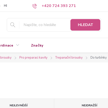
+420 724 393 271
Hledáte a nenacházíte?
Napište nám
HLEDAT
rdinace
Značky
 brousky
Pro preparaci kavity
Trepanační brousky
Do turbínky
NEJLEVNĚJŠÍ
NEJDRAŽŠÍ