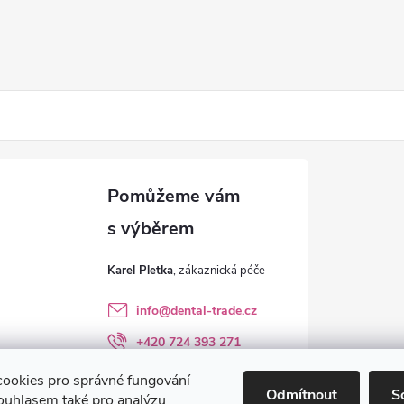
Karel Pletka
info
@
dental-trade.cz
+420 724 393 271
Sledujte nás na FB
ookies pro správné fungování
Odmítnout
S
ouhlasem také pro analýzu