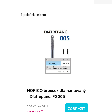
a
1
položek celkem
z
V
e
ý
n
p
í
i
p
s
r
p
HORICO brousek diamantovaný
o
- Diatrepano, FG005
r
d
236 Kč bez DPH
ZOBRAZIT