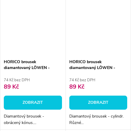
HORICO brousek
HORICO brousek
diamantovaný LÖWEN -
diamantovaný LÖWEN -
obrácený kónus, AuFG225
cylindr, AuFG108
74 Kč bez DPH
74 Kč bez DPH
89 Kč
89 Kč
ZOBRAZIT
ZOBRAZIT
Diamantový brousek -
Diamantový brousek - cylindr.
obrácený kónus....
Různé...