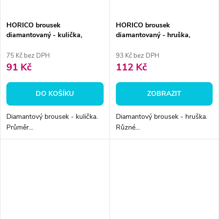
HORICO brousek
HORICO brousek
diamantovaný - kulička,
diamantovaný - hruška,
FGS002016
FGL237L
75 Kč bez DPH
93 Kč bez DPH
91 Kč
112 Kč
DO KOŠÍKU
ZOBRAZIT
Diamantový brousek - kulička.
Diamantový brousek - hruška.
Průměr...
Různé...