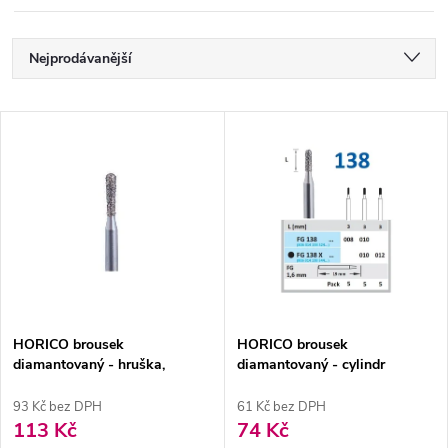
Ř
Nejprodávanější
a
Nejlevnější
V
Nejdražší
z
ý
Abecedně
e
p
n
i
í
s
p
HORICO brousek
HORICO brousek
diamantovaný - hruška,
diamantovaný - cylindr
p
FG237LF008
zakulacený, FG138
r
93 Kč bez DPH
61 Kč bez DPH
r
113 Kč
74 Kč