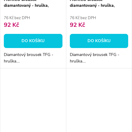
diamantovaný - hruška,
diamantovaný - hruška,
TFG238012
TFG237010
76 Kč bez DPH
76 Kč bez DPH
92 Kč
92 Kč
DO KOŠÍKU
DO KOŠÍKU
Diamantový brousek TFG -
Diamantový brousek TFG -
hruška....
hruška....