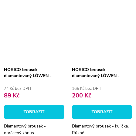
HORICO brousek
HORICO brousek
diamantovaný LÖWEN -
diamantovaný LÖWEN -
obrácený kónus, AuFG010
kulička, AuFG001
74 Kč bez DPH
165 Kč bez DPH
89 Kč
200 Kč
ZOBRAZIT
ZOBRAZIT
Diamantový brousek -
Diamantový brousek - kulička.
obrácený kónus....
Různé...