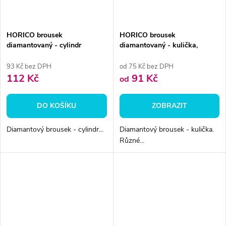
HORICO brousek
HORICO brousek
diamantovaný - cylindr
diamantovaný - kulička,
zakulacený, FGL138L009
FGL001
93 Kč bez DPH
od 75 Kč bez DPH
112 Kč
91 Kč
od
DO KOŠÍKU
ZOBRAZIT
Diamantový brousek - cylindr...
Diamantový brousek - kulička.
Různé...