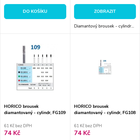
o
o
DO KOŠÍKU
ZOBRAZIT
d
d
Diamantový brousek - cylindr...
u
u
k
k
t
t
ů
ů
HORICO brousek
HORICO brousek
diamantovaný - cylindr, FG109
diamantovaný - cylindr, FG108
61 Kč bez DPH
61 Kč bez DPH
74 Kč
74 Kč