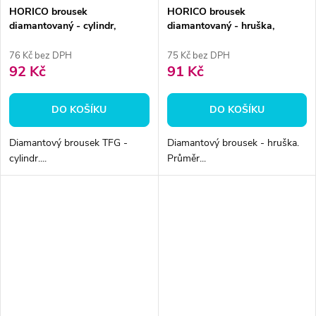
HORICO brousek
HORICO brousek
diamantovaný - cylindr,
diamantovaný - hruška,
TFG109012
FGS237010
76 Kč bez DPH
75 Kč bez DPH
92 Kč
91 Kč
DO KOŠÍKU
DO KOŠÍKU
Diamantový brousek TFG -
Diamantový brousek - hruška.
cylindr....
Průměr...