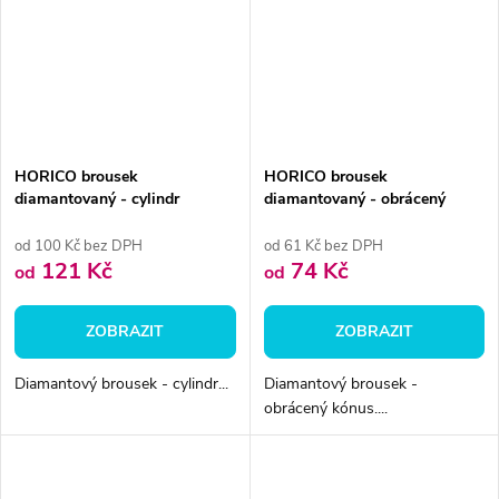
HORICO brousek
HORICO brousek
diamantovaný - cylindr
diamantovaný - obrácený
zakulacený, FG138L
kónus, FG010
od 100 Kč bez DPH
od 61 Kč bez DPH
121 Kč
74 Kč
od
od
ZOBRAZIT
ZOBRAZIT
Diamantový brousek - cylindr...
Diamantový brousek -
obrácený kónus....