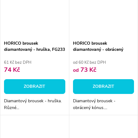
HORICO brousek
HORICO brousek
diamantovaný - hruška, FG233
diamantovaný - obrácený
kónus, FG225
61 Kč bez DPH
od 60 Kč bez DPH
74 Kč
73 Kč
od
ZOBRAZIT
ZOBRAZIT
Diamantový brousek - hruška.
Diamantový brousek -
Různé...
obrácený kónus....