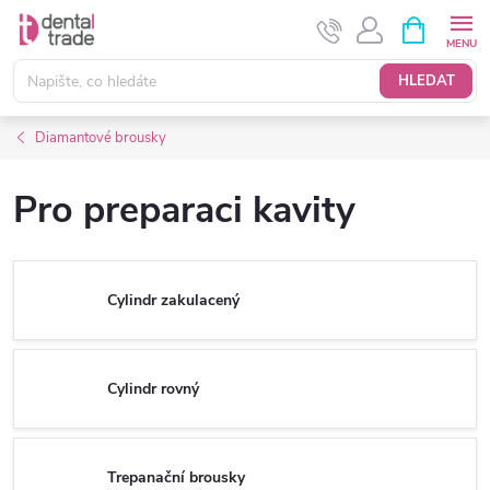
Přejít
NÁKUPNÍ
KOŠÍK
na
obsah
HLEDAT
Diamantové brousky
Pro preparaci kavity
Cylindr zakulacený
Cylindr rovný
Trepanační brousky