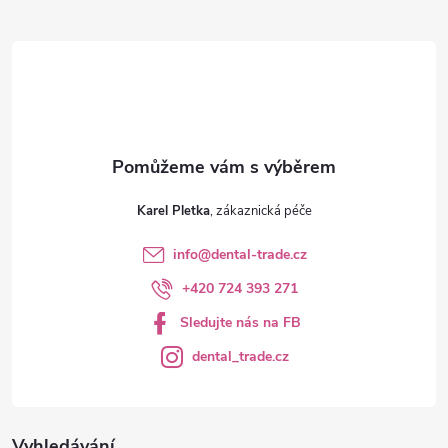
r
t
v
í
k
y
v
ý
Karel Pletka
p
info
@
dental-trade.cz
i
+420 724 393 271
s
Sledujte nás na FB
u
dental_trade.cz
Vyhledávání