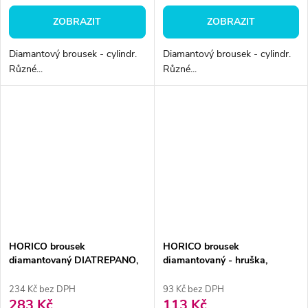
ZOBRAZIT
ZOBRAZIT
Diamantový brousek - cylindr.
Diamantový brousek - cylindr.
Různé...
Různé...
HORICO brousek
HORICO brousek
diamantovaný DIATREPANO,
diamantovaný - hruška,
W494
W239021
234 Kč bez DPH
93 Kč bez DPH
283 Kč
113 Kč