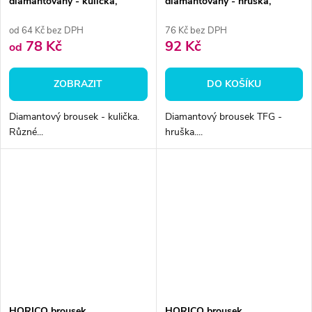
diamantovaný - kulička,
diamantovaný - hruška,
W001
TFG239014
od 64 Kč bez DPH
76 Kč bez DPH
78 Kč
92 Kč
od
ZOBRAZIT
DO KOŠÍKU
Diamantový brousek - kulička.
Diamantový brousek TFG -
Různé...
hruška....
HORICO brousek
HORICO brousek