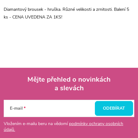
Diamantový brousek - hruška. Různé velikosti a zrnitosti. Balení 5
ks - CENA UVEDENA ZA 1KS!
Mějte přehled o novinkách
a slevách
Z
á
E-mail
ODEBÍRAT
p
Vložením e-mailu beru na vědomí
podmínky ochrany osobních
údajů.