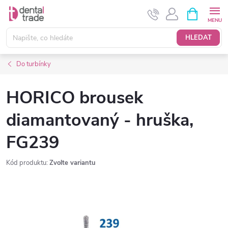
Přejít
NÁKUPNÍ
KOŠÍK
na
obsah
HLEDAT
Do turbínky
HORICO brousek
diamantovaný - hruška,
FG239
Kód produktu:
Zvolte variantu