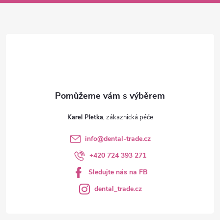
a
t
í
Karel Pletka
info
@
dental-trade.cz
+420 724 393 271
Sledujte nás na FB
dental_trade.cz