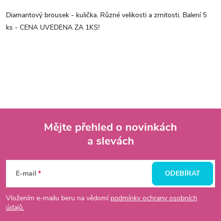
Diamantový brousek - kulička. Různé velikosti a zrnitosti. Balení 5
ks - CENA UVEDENA ZA 1KS!
Mějte přehled o novinkách
a slevách
Z
á
E-mail
ODEBÍRAT
p
Vložením e-mailu beru na vědomí
podmínky ochrany osobních
údajů.