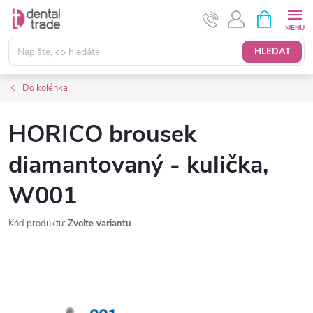
Přejít
NÁKUPNÍ
KOŠÍK
na
obsah
HLEDAT
Do kolénka
HORICO brousek
diamantovaný - kulička,
W001
Kód produktu:
Zvolte variantu