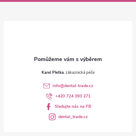
a
t
í
Karel Pletka
info
@
dental-trade.cz
+420 724 393 271
Sledujte nás na FB
dental_trade.cz