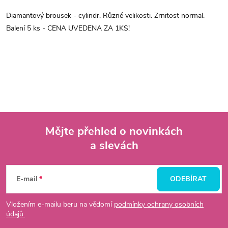
Diamantový brousek - cylindr. Různé velikosti. Zrnitost normal.
Balení 5 ks - CENA UVEDENA ZA 1KS!
Mějte přehled o novinkách
a slevách
Z
á
E-mail
ODEBÍRAT
p
Vložením e-mailu beru na vědomí
podmínky ochrany osobních
údajů.