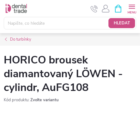
Přejít
NÁKUPNÍ
KOŠÍK
na
obsah
HLEDAT
Do turbínky
HORICO brousek
diamantovaný LÖWEN -
cylindr, AuFG108
Kód produktu:
Zvolte variantu