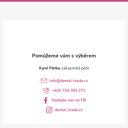
a
t
í
Karel Pletka
info
@
dental-trade.cz
+420 724 393 271
Sledujte nás na FB
dental_trade.cz