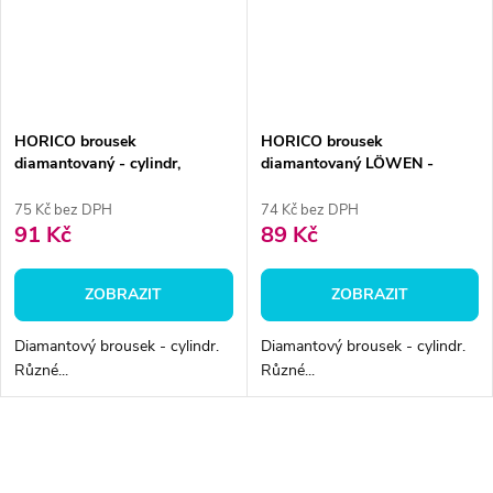
HORICO brousek
HORICO brousek
diamantovaný - cylindr,
diamantovaný LÖWEN -
FGS108
cylindr, AuFG108
75 Kč bez DPH
74 Kč bez DPH
91 Kč
89 Kč
ZOBRAZIT
ZOBRAZIT
Diamantový brousek - cylindr.
Diamantový brousek - cylindr.
Různé...
Různé...
O