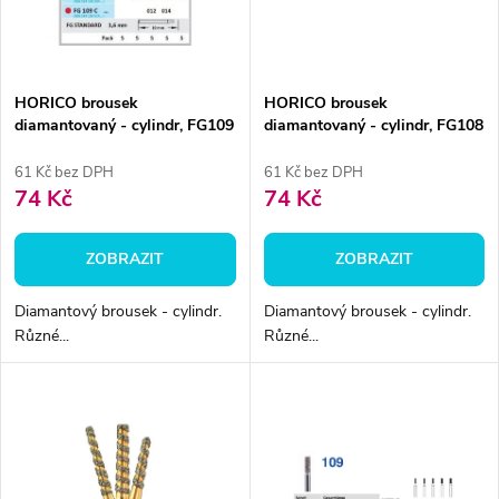
n
i
í
s
p
HORICO brousek
HORICO brousek
diamantovaný - cylindr, FG109
diamantovaný - cylindr, FG108
p
r
61 Kč bez DPH
61 Kč bez DPH
r
74 Kč
74 Kč
o
o
ZOBRAZIT
ZOBRAZIT
d
d
Diamantový brousek - cylindr.
Diamantový brousek - cylindr.
u
Různé...
Různé...
u
k
k
t
t