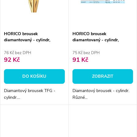
ů
ů
HORICO brousek
HORICO brousek
diamantovaný - cylindr,
diamantovaný - cylindr,
TFG109012
FGS109
76 Kč bez DPH
75 Kč bez DPH
92 Kč
91 Kč
DO KOŠÍKU
ZOBRAZIT
Diamantový brousek TFG -
Diamantový brousek - cylindr.
cylindr....
Různé...