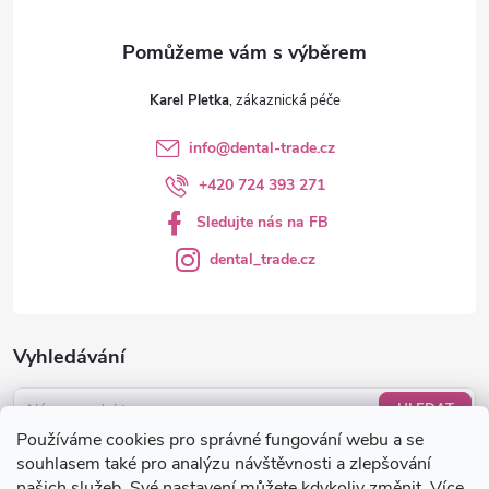
y
v
ý
Karel Pletka
p
info
@
dental-trade.cz
i
+420 724 393 271
s
Sledujte nás na FB
u
dental_trade.cz
Vyhledávání
HLEDAT
Používáme cookies pro správné fungování webu a se
Nákupní košík
souhlasem také pro analýzu návštěvnosti a zlepšování
našich služeb. Své nastavení můžete kdykoliv změnit. Více