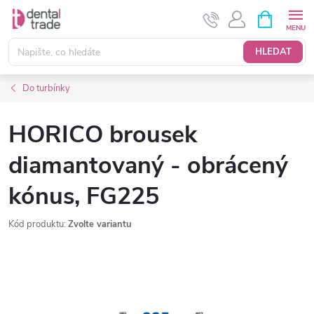
Přejít
NÁKUPNÍ
KOŠÍK
na
obsah
HLEDAT
Do turbínky
HORICO brousek
diamantovaný - obrácený
kónus, FG225
Kód produktu:
Zvolte variantu