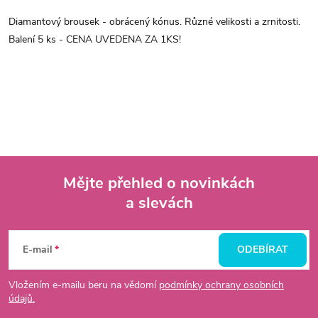
Diamantový brousek - obrácený kónus. Různé velikosti a zrnitosti.
Balení 5 ks - CENA UVEDENA ZA 1KS!
Mějte přehled o novinkách
a slevách
Z
á
E-mail
ODEBÍRAT
p
Vložením e-mailu beru na vědomí
podmínky ochrany osobních
údajů.