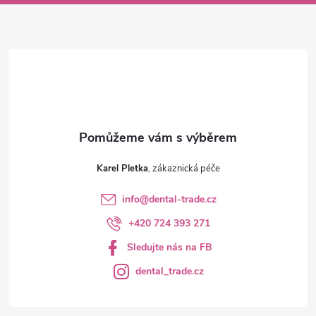
a
t
í
Karel Pletka
info
@
dental-trade.cz
+420 724 393 271
Sledujte nás na FB
dental_trade.cz