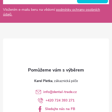
p
Vložením e-mailu beru na vědomí
podmínky ochrany osobních
údajů.
a
t
í
Karel Pletka
info
@
dental-trade.cz
+420 724 393 271
Sledujte nás na FB