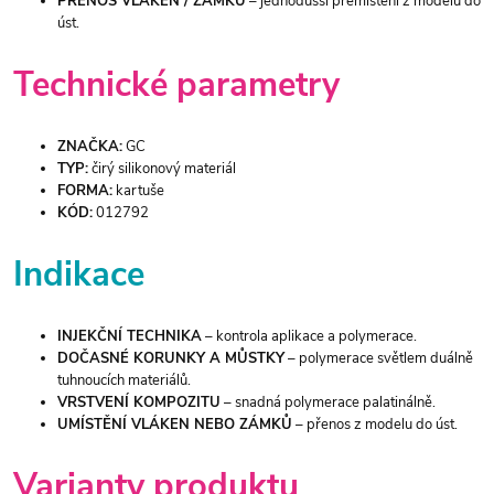
PŘENOS VLÁKEN / ZÁMKŮ
– jednodušší přemístění z modelu do
úst.
Technické parametry
ZNAČKA:
GC
TYP:
čirý silikonový materiál
FORMA:
kartuše
KÓD:
012792
Indikace
INJEKČNÍ TECHNIKA
– kontrola aplikace a polymerace.
DOČASNÉ KORUNKY A MŮSTKY
– polymerace světlem duálně
tuhnoucích materiálů.
VRSTVENÍ KOMPOZITU
– snadná polymerace palatinálně.
UMÍSTĚNÍ VLÁKEN NEBO ZÁMKŮ
– přenos z modelu do úst.
Varianty produktu