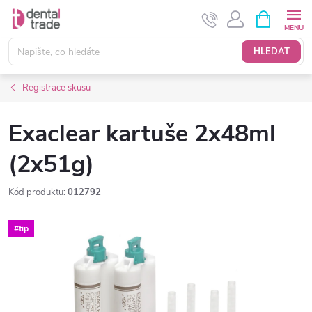
Přejít
NÁKUPNÍ
KOŠÍK
na
obsah
HLEDAT
Registrace skusu
Exaclear kartuše 2x48ml
(2x51g)
Kód produktu:
012792
#tip