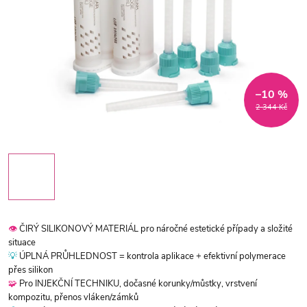
–10 %
2 344 Kč
👁️
ČIRÝ SILIKONOVÝ MATERIÁL pro náročné estetické případy a složité
situace
💡
ÚPLNÁ PRŮHLEDNOST = kontrola aplikace + efektivní polymerace
přes silikon
🧩
Pro INJEKČNÍ TECHNIKU, dočasné korunky/můstky, vrstvení
kompozitu, přenos vláken/zámků