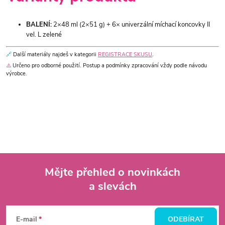
BALENÍ:
2×48 ml (2×51 g) + 6× univerzální míchací koncovky II
vel. L zelené
🔗
Další materiály najdeš v kategorii
REGISTRACE SKUSU
.
⚠️
Určeno pro odborné použití. Postup a podmínky zpracování vždy podle návodu
výrobce.
Mějte přehled o novinkách
a slevách
Z
á
E-mail
ODEBÍRAT