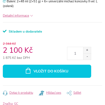
📦
Balení: 2×48 ml (2×51 g) + 6× univerzální míchací koncovky II vel. L
(zelené)
Detailní informace
Skladem u dodavatele
2 344 Kč
2 100 Kč
1 875 Kč bez DPH
Měrná
cena:
VLOŽIT DO KOŠÍKU
Dotaz k produktu
Hlídací pes
Sdílet
Značka:
GC