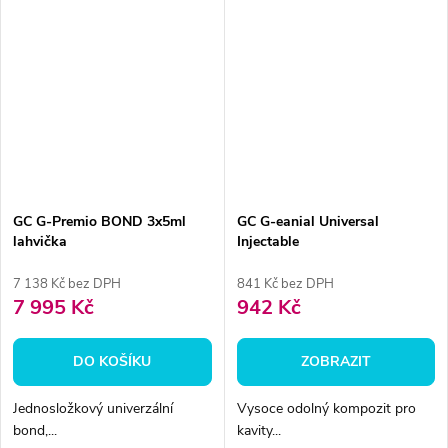
GC G-Premio BOND 3x5ml
GC G-eanial Universal
lahvička
Injectable
7 138 Kč bez DPH
841 Kč bez DPH
7 995 Kč
942 Kč
DO KOŠÍKU
ZOBRAZIT
Jednosložkový univerzální
Vysoce odolný kompozit pro
bond,...
kavity...