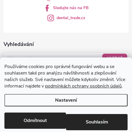
s
Sledujte nás na FB
u
dental_trade.cz
Vyhledávání
HLEDAT
Používáme cookies pro správné fungování webu a se
Nákupní košík
souhlasem také pro analýzu návštěvnosti a zlepšování
našich služeb. Své nastavení můžete kdykoliv změnit. Více
informací najdete v
podmínkách ochrany osobních údajů
.
0
KS /
0 KČ
Nastavení
Copyright 2026
dental-trade.cz
. Všechna práva vyhrazena.
Upravit
nastavení cookies
Odmítnout
Souhlasím
Vytvořil Shoptet