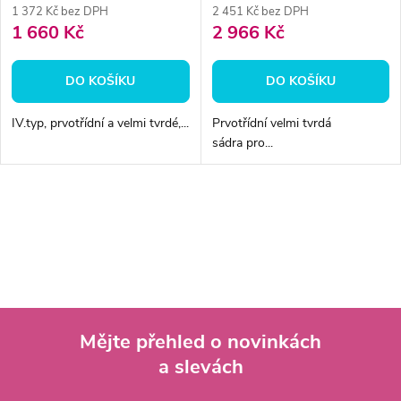
1 372 Kč bez DPH
2 451 Kč bez DPH
1 660 Kč
2 966 Kč
DO KOŠÍKU
DO KOŠÍKU
IV.typ, prvotřídní a velmi tvrdé,...
Prvotřídní velmi tvrdá
sádra pro...
O
v
l
á
Mějte přehled o novinkách
d
a slevách
Z
a