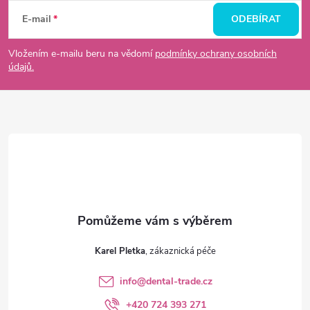
á
c
E-mail
ODEBÍRAT
p
í
Vložením e-mailu beru na vědomí
podmínky ochrany osobních
údajů.
p
a
r
t
v
í
k
y
v
ý
Karel Pletka
p
info
@
dental-trade.cz
i
+420 724 393 271