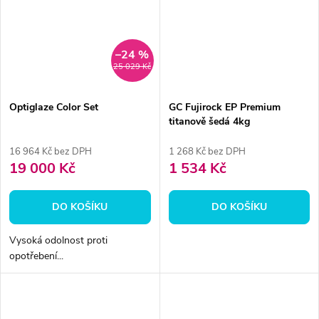
–24 %
25 029 Kč
Optiglaze Color Set
GC Fujirock EP Premium
titanově šedá 4kg
16 964 Kč bez DPH
1 268 Kč bez DPH
19 000 Kč
1 534 Kč
DO KOŠÍKU
DO KOŠÍKU
Vysoká odolnost proti
opotřebení...