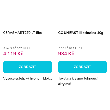
CERASMART270 LT 5ks
GC UNIFAST III tekutina 40g
3 678 Kč bez DPH
772 Kč bez DPH
4 119 Kč
934 Kč
ZOBRAZIT
ZOBRAZIT
Vysoce estetický hybridní blok...
Tekutina k samo tuhnoucí
akrylové...