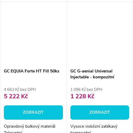
GC EQUIA Forte HT Fill 50ks
GC G-aenial Universal
Injectable - kompozitní
materiál, 1ml
4 663 Kč bez DPH
1 096 Kč bez DPH
5 222 Kč
1 228 Kč
ZOBRAZIT
ZOBRAZIT
Opravdový bulkový materiál
Vysoce viskózní zatékavý
Tolerantní...
kompozitní...