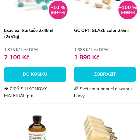
n
i
–10 %
–100 %
2 344 Kč
1 890 Kč
í
s
p
Exaclear kartuše 2x48ml
GC OPTIGLAZE color 2,6ml
(2x51g)
p
r
1 875 Kč bez DPH
1 688 Kč bez DPH
r
2 100 Kč
1 890 Kč
o
o
DO KOŠÍKU
ZOBRAZIT
d
d
👁️ ČIRÝ SILIKONOVÝ
🌈 Světlem tuhnoucí glazura a
u
MATERIÁL pro...
barvy...
u
k
k
t
t