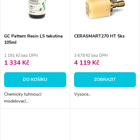
ů
ů
GC Pattern Resin LS tekutina
CERASMART270 HT 5ks
105ml
1 191 Kč bez DPH
3 678 Kč bez DPH
1 334 Kč
4 119 Kč
DO KOŠÍKU
ZOBRAZIT
Chemicky tuhnoucí
Vysoce...
modelovací...