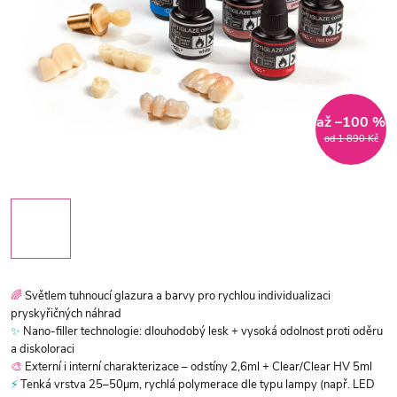
až –100 %
od 1 890 Kč
🌈
Světlem tuhnoucí glazura a barvy pro rychlou individualizaci
pryskyřičných náhrad
✨
Nano-filler technologie: dlouhodobý lesk + vysoká odolnost proti oděru
a diskoloraci
🎨
Externí i interní charakterizace – odstíny 2,6ml + Clear/Clear HV 5ml
⚡
Tenká vrstva 25–50µm, rychlá polymerace dle typu lampy (např. LED