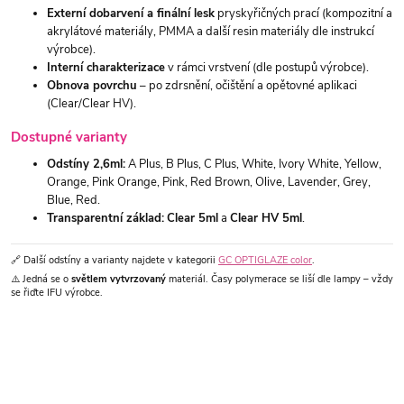
Externí dobarvení a finální lesk
pryskyřičných prací (kompozitní a
akrylátové materiály, PMMA a další resin materiály dle instrukcí
výrobce).
Interní charakterizace
v rámci vrstvení (dle postupů výrobce).
Obnova povrchu
– po zdrsnění, očištění a opětovné aplikaci
(Clear/Clear HV).
Dostupné varianty
Odstíny 2,6ml:
A Plus, B Plus, C Plus, White, Ivory White, Yellow,
Orange, Pink Orange, Pink, Red Brown, Olive, Lavender, Grey,
Blue, Red.
Transparentní základ:
Clear 5ml
a
Clear HV 5ml
.
🔗 Další odstíny a varianty najdete v kategorii
GC OPTIGLAZE color
.
⚠️ Jedná se o
světlem vytvrzovaný
materiál. Časy polymerace se liší dle lampy – vždy
se řiďte IFU výrobce.