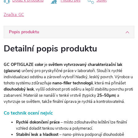
Dotaz k produktu
Hlídací pes
Sdílet
Značka:
GC
Popis produktu
Detailní popis produktu
GC OPTIGLAZE color
je
světlem vytvrzovaný charakterizační lak
(glazura)
určený pro pryskyřičné práce v laboratoři. Slouží k rychlé
individualizaci odstínu a zároveň vytvoří hladký, lesklý povrch. Výrobce u
tohoto systému zdůrazňuje
nano-filler technologii
, která má přinášet
dlouhodobý lesk
, vyšší odolnost proti oděru a lepší stabilitu povrchu proti
zabarvení. Materiál se nanáší v tenké vrstvě (typicky
25–50µm
) a
vytvrzuje se světlem, takže finální úprava je rychlá a kontrolovatelná.
Co technik ocení nejvíc
Rychlé dokončení práce
– místo zdlouhavého leštění lze finální
vzhled doladit tenkou vrstvou a polymerací.
Stabilní lesk a hladkost
– nano-plniva podporují dlouhodobě