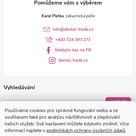
Karel Pletka
info
@
dental-trade.cz
+420 724 393 271
Sledujte nás na FB
dental_trade.cz
Vyhledávání
HLEDAT
Používáme cookies pro správné fungování webu a se
Nákupní košík
souhlasem také pro analýzu návštěvnosti a zlepšování
našich služeb. Své nastavení můžete kdykoliv změnit. Více
informací najdete v
podmínkách ochrany osobních údajů
.
0
KS /
0 KČ