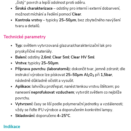
„čistý“ povrch a lepší odolnost proti oděru.
Široká charakterizace
– odstíny pro interní i externí dobarvení,
možnost míchání a ředění pomocí
Clear
.
Kontrola vrstvy
– typicky
25–50µm
, bez zbytečného navýšení
tvaru a detailů.
Technické parametry
Typ:
světlem vytvrzovaná glazura/charakterizační lak pro
pryskyřičné materiály.
Balení:
odstíny
2,6ml
;
Clear 5ml
;
Clear HV 5ml
.
Vrstva:
typicky
25–50µm
.
Příprava povrchu (laboratorně):
dokončit tvar, jemně zdrsnit; dle
instrukcí výrobce lze pískovat
25–50µm Al
O
při
1,5bar
,
2
3
následně důkladně očistit a vysušit.
Aplikace:
lahvičku protřepat, nanést tenkou vrstvu štětcem; po
nanesení
neprofukovat vzduchem
; vytvrdit světlem co nejblíže
povrchu.
Vytvrzení:
časy se liší podle polymerační jednotky a vzdálenosti;
vždy se řiďte IFU výrobce a doporučením konkrétní lampy.
Skladování:
doporučeno
4–25°C
.
Indikace