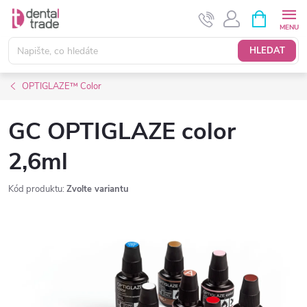
Přejít
NÁKUPNÍ
KOŠÍK
na
obsah
HLEDAT
OPTIGLAZE™ Color
GC OPTIGLAZE color
2,6ml
Kód produktu:
Zvolte variantu