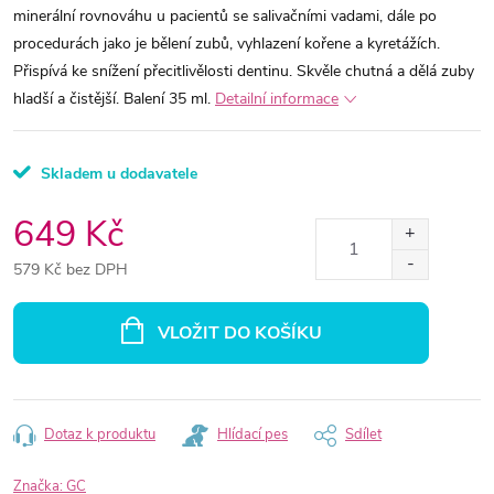
minerální rovnováhu u pacientů se salivačními vadami, dále po
procedurách jako je bělení zubů, vyhlazení kořene a kyretážích.
Přispívá ke snížení přecitlivělosti dentinu. Skvěle chutná a dělá zuby
hladší a čistější. Balení 35 ml.
Detailní informace
Skladem u dodavatele
649 Kč
579 Kč bez DPH
Měrná
cena:
VLOŽIT DO KOŠÍKU
Dotaz k produktu
Hlídací pes
Sdílet
Značka:
GC