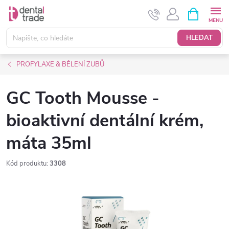
Přejít
NÁKUPNÍ
KOŠÍK
na
obsah
HLEDAT
PROFYLAXE & BĚLENÍ ZUBŮ
GC Tooth Mousse -
bioaktivní dentální krém,
máta 35ml
Kód produktu:
3308