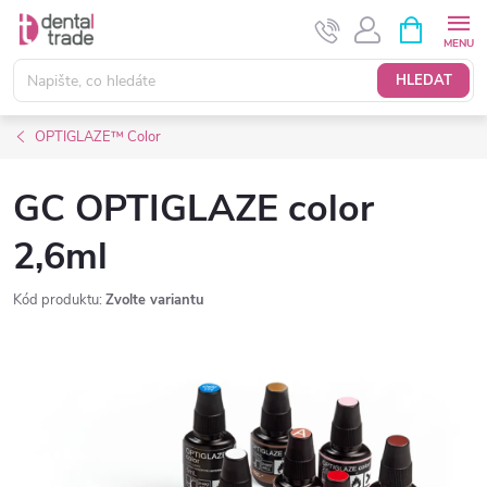
Přejít
NÁKUPNÍ
KOŠÍK
na
obsah
HLEDAT
OPTIGLAZE™ Color
GC OPTIGLAZE color
2,6ml
Kód produktu:
Zvolte variantu