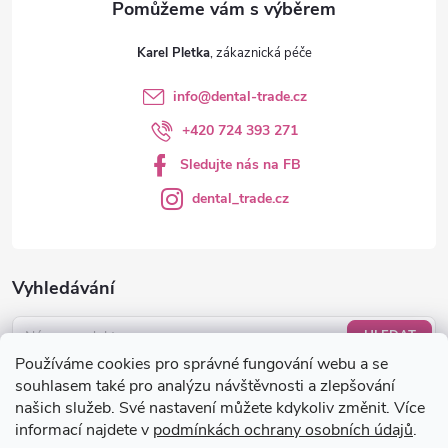
Karel Pletka
info
@
dental-trade.cz
+420 724 393 271
Sledujte nás na FB
dental_trade.cz
Vyhledávání
HLEDAT
Používáme cookies pro správné fungování webu a se
Nákupní košík
souhlasem také pro analýzu návštěvnosti a zlepšování
našich služeb. Své nastavení můžete kdykoliv změnit. Více
informací najdete v
podmínkách ochrany osobních údajů
.
0
KS /
0 KČ