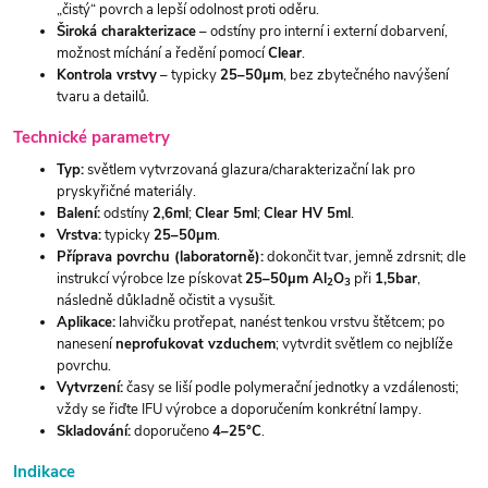
„čistý“ povrch a lepší odolnost proti oděru.
Široká charakterizace
– odstíny pro interní i externí dobarvení,
možnost míchání a ředění pomocí
Clear
.
Kontrola vrstvy
– typicky
25–50µm
, bez zbytečného navýšení
tvaru a detailů.
Technické parametry
Typ:
světlem vytvrzovaná glazura/charakterizační lak pro
pryskyřičné materiály.
Balení:
odstíny
2,6ml
;
Clear 5ml
;
Clear HV 5ml
.
Vrstva:
typicky
25–50µm
.
Příprava povrchu (laboratorně):
dokončit tvar, jemně zdrsnit; dle
instrukcí výrobce lze pískovat
25–50µm Al
O
při
1,5bar
,
2
3
následně důkladně očistit a vysušit.
Aplikace:
lahvičku protřepat, nanést tenkou vrstvu štětcem; po
nanesení
neprofukovat vzduchem
; vytvrdit světlem co nejblíže
povrchu.
Vytvrzení:
časy se liší podle polymerační jednotky a vzdálenosti;
vždy se řiďte IFU výrobce a doporučením konkrétní lampy.
Skladování:
doporučeno
4–25°C
.
Indikace