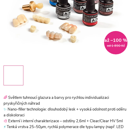
až –100 %
od 1 890 Kč
🌈
Světlem tuhnoucí glazura a barvy pro rychlou individualizaci
pryskyřičných náhrad
✨
Nano-filler technologie: dlouhodobý lesk + vysoká odolnost proti oděru
a diskoloraci
🎨
Externí i interní charakterizace – odstíny 2,6ml + Clear/Clear HV 5ml
⚡
Tenká vrstva 25–50µm, rychlá polymerace dle typu lampy (např. LED