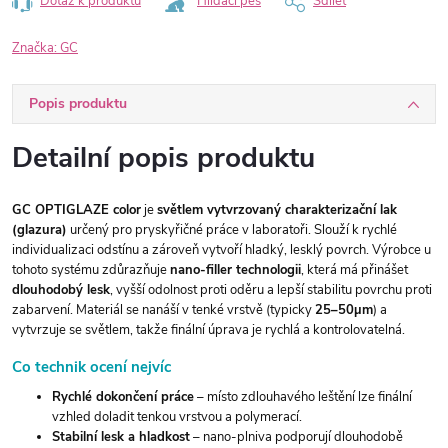
Dotaz k produktu
Hlídací pes
Sdílet
Značka:
GC
Popis produktu
Detailní popis produktu
GC OPTIGLAZE color
je
světlem vytvrzovaný charakterizační lak
(glazura)
určený pro pryskyřičné práce v laboratoři. Slouží k rychlé
individualizaci odstínu a zároveň vytvoří hladký, lesklý povrch. Výrobce u
tohoto systému zdůrazňuje
nano-filler technologii
, která má přinášet
dlouhodobý lesk
, vyšší odolnost proti oděru a lepší stabilitu povrchu proti
zabarvení. Materiál se nanáší v tenké vrstvě (typicky
25–50µm
) a
vytvrzuje se světlem, takže finální úprava je rychlá a kontrolovatelná.
Co technik ocení nejvíc
Rychlé dokončení práce
– místo zdlouhavého leštění lze finální
vzhled doladit tenkou vrstvou a polymerací.
Stabilní lesk a hladkost
– nano-plniva podporují dlouhodobě