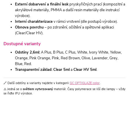
Externí dobarvení a finální lesk
pryskyřičných prací (kompozitní a
akrylátové materiály, PMMA a další resin materiály dle instrukcí
výrobce).
Interní charakterizace
v rámci vrstvení (dle postupů výrobce).
Obnova povrchu
– po zdrsnění, očištění a opětovné aplikaci
(Clear/Clear HV).
Dostupné varianty
Odstíny 2,6ml:
A Plus, B Plus, C Plus, White, Ivory White, Yellow,
Orange, Pink Orange, Pink, Red Brown, Olive, Lavender, Grey,
Blue, Red.
Transparentní základ:
Clear 5ml
a
Clear HV 5ml
.
🔗 Další odstíny a varianty najdete v kategorii
GC OPTIGLAZE color
.
⚠️ Jedná se o
světlem vytvrzovaný
materiál. Časy polymerace se liší dle lampy – vždy
se řiďte IFU výrobce.