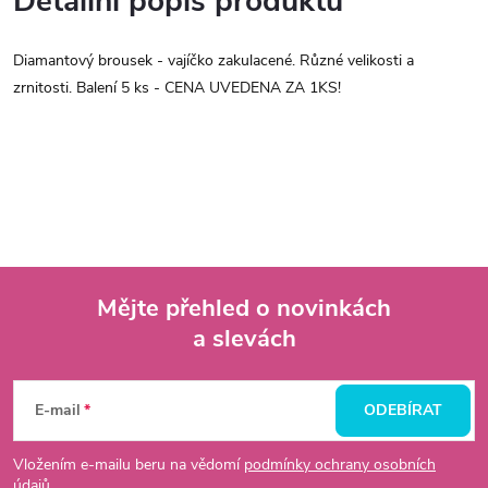
Detailní popis produktu
Diamantový brousek - vajíčko zakulacené. Různé velikosti a
zrnitosti. Balení 5 ks - CENA UVEDENA ZA 1KS!
Mějte přehled o novinkách
a slevách
Z
á
E-mail
ODEBÍRAT
p
Vložením e-mailu beru na vědomí
podmínky ochrany osobních
údajů.