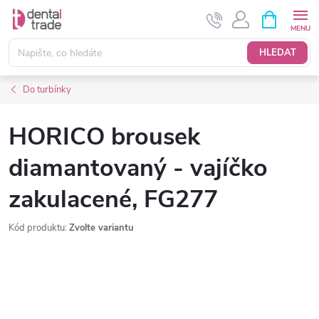
Přejít
NÁKUPNÍ
KOŠÍK
na
obsah
HLEDAT
Do turbínky
HORICO brousek
diamantovaný - vajíčko
zakulacené, FG277
Kód produktu:
Zvolte variantu