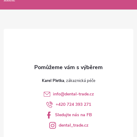
a
t
í
Karel Pletka
info
@
dental-trade.cz
+420 724 393 271
Sledujte nás na FB
dental_trade.cz