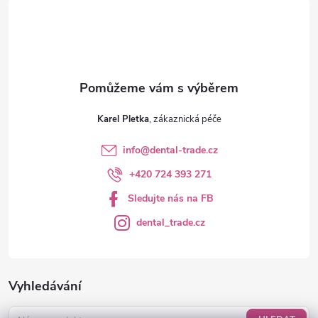
í
k
y
v
ý
Karel Pletka
p
info
@
dental-trade.cz
i
+420 724 393 271
s
Sledujte nás na FB
u
dental_trade.cz
Vyhledávání