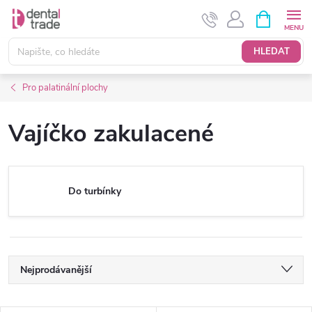
Přejít
NÁKUPNÍ
KOŠÍK
na
obsah
HLEDAT
Pro palatinální plochy
Vajíčko zakulacené
Do turbínky
Ř
Nejprodávanější
a
Nejlevnější