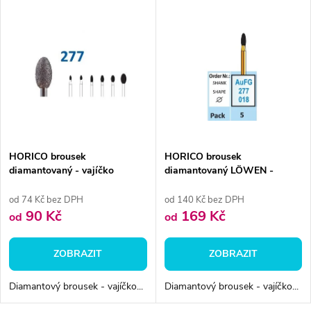
V
Nejdražší
z
ý
Abecedně
e
p
n
i
í
s
p
HORICO brousek
HORICO brousek
diamantovaný - vajíčko
diamantovaný LÖWEN -
p
zakulacené, FG277
vajíčko zakulacené,
r
AuFG277018
od 74 Kč bez DPH
od 140 Kč bez DPH
r
90 Kč
169 Kč
od
od
o
o
ZOBRAZIT
ZOBRAZIT
d
d
Diamantový brousek - vajíčko...
Diamantový brousek - vajíčko...
u