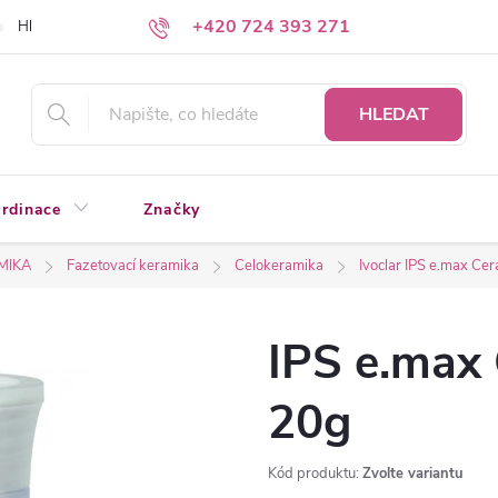
+420 724 393 271
Hledáte a nenacházíte?
Napište nám
HLEDAT
rdinace
Značky
MIKA
Fazetovací keramika
Celokeramika
Ivoclar IPS e.max Ce
IPS e.max 
20g
Kód produktu:
Zvolte variantu