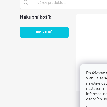
í
Nákupní košík
0
KS /
0 KČ
Používáme c
webu a se s
návštěvnosti
nastavení m
informací n
osobních úd