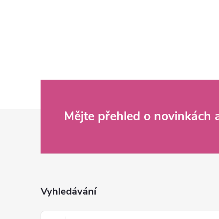
Z
Mějte přehled o novinkách
á
p
a
Vyhledávání
t