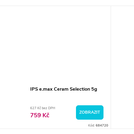
IPS e.max Ceram Selection 5g
627 Kč bez DPH
ZOBRAZIT
759 Kč
Kód:
684720