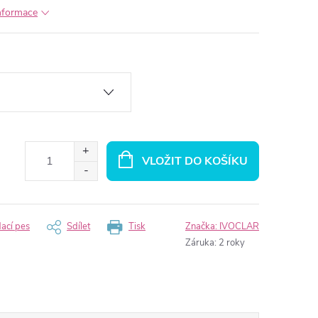
informace
VLOŽIT DO KOŠÍKU
dací pes
Sdílet
Tisk
Značka:
IVOCLAR
Záruka
:
2 roky