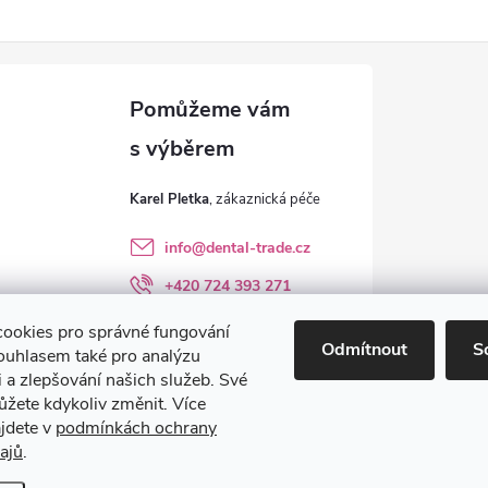
Karel Pletka
info
@
dental-trade.cz
+420 724 393 271
Sledujte nás na FB
ookies pro správné fungování
Odmítnout
S
ouhlasem také pro analýzu
dental_trade.cz
 a zlepšování našich služeb. Své
ůžete kdykoliv změnit. Více
ajdete v
podmínkách ochrany
ajů
.