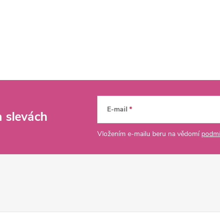
E-mail
a slevách
Vložením e-mailu beru na vědomí
podmí