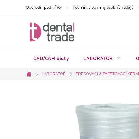
Přejít
Obchodní podmínky
Podmínky ochrany osobních údajů
na
obsah
CAD/CAM disky
LABORATOŘ
O
LABORATOŘ
PRESOVACÍ & FAZETOVACÍ KERA
Domů