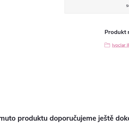
S
Produkt n
Ivoclar
muto produktu doporučujeme ještě dok