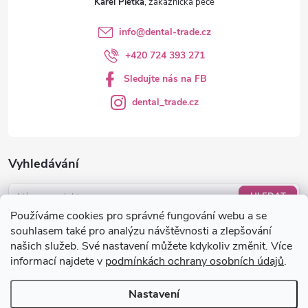
Karel Pletka
info
@
dental-trade.cz
+420 724 393 271
Sledujte nás na FB
dental_trade.cz
Vyhledávání
HLEDAT
Používáme cookies pro správné fungování webu a se
Nákupní košík
souhlasem také pro analýzu návštěvnosti a zlepšování
našich služeb. Své nastavení můžete kdykoliv změnit. Více
informací najdete v
podmínkách ochrany osobních údajů
.
0
KS /
0 KČ
Nastavení