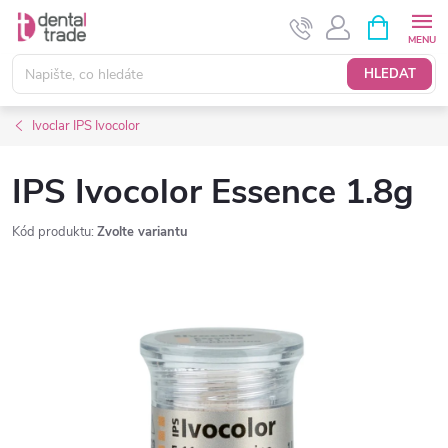
Přejít
NÁKUPNÍ
KOŠÍK
na
obsah
HLEDAT
Ivoclar IPS Ivocolor
IPS Ivocolor Essence 1.8g
Kód produktu:
Zvolte variantu