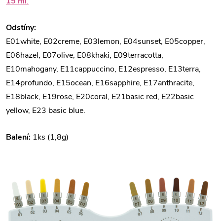
15 ml
.
Odstíny:
E01white, E02creme, E03lemon, E04sunset, E05copper,
E06hazel, E07olive, E08khaki, E09terracotta,
E10mahogany, E11cappuccino, E12espresso, E13terra,
E14profundo, E15ocean, E16sapphire, E17anthracite,
E18black, E19rose, E20coral, E21basic red, E22basic
yellow, E23 basic blue.
Balení:
1ks (1,8g)