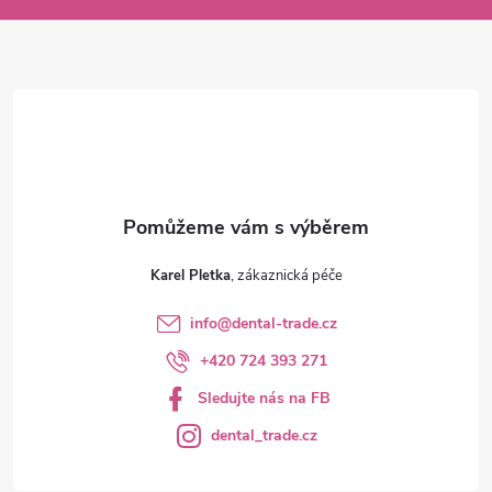
a
t
í
Karel Pletka
info
@
dental-trade.cz
+420 724 393 271
Sledujte nás na FB
dental_trade.cz