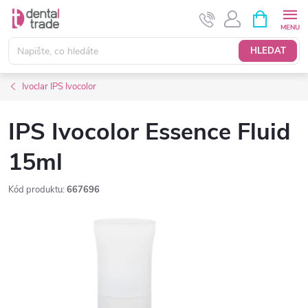
Přejít
NÁKUPNÍ
KOŠÍK
na
obsah
HLEDAT
Ivoclar IPS Ivocolor
IPS Ivocolor Essence Fluid
15ml
Kód produktu:
667696