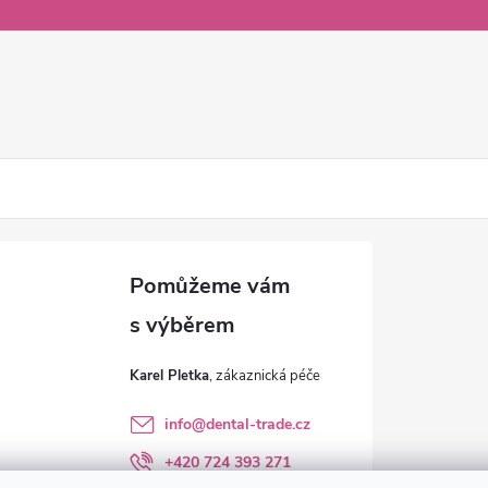
Karel Pletka
info
@
dental-trade.cz
+420 724 393 271