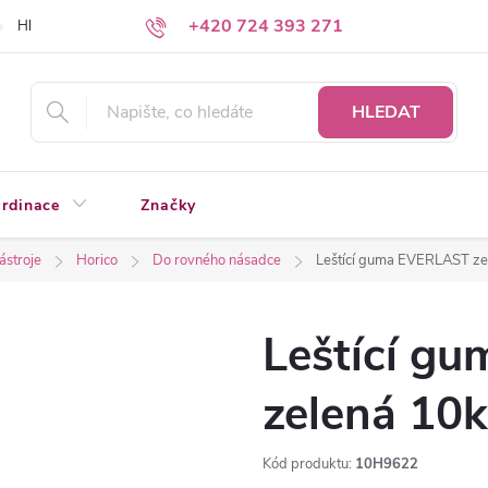
+420 724 393 271
Hledáte a nenacházíte?
Napište nám
HLEDAT
rdinace
Značky
nástroje
Horico
Do rovného násadce
Leštící guma EVERLAST ze
Leštící g
zelená 10k
Kód produktu:
10H9622