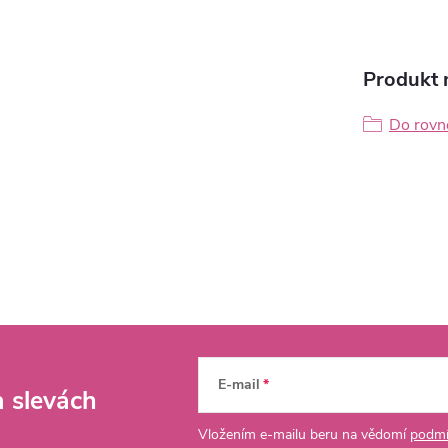
Produkt n
Do rovn
E-mail
a slevách
Vložením e-mailu beru na vědomí
podmí