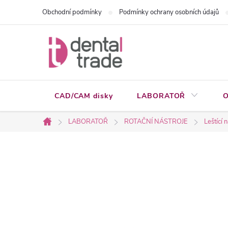
Přejít
Obchodní podmínky
Podmínky ochrany osobních údajů
na
obsah
CAD/CAM disky
LABORATOŘ
O
LABORATOŘ
ROTAČNÍ NÁSTROJE
Leštící 
Domů