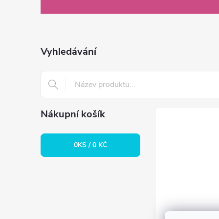
á
p
a
Vyhledávání
t
í
Nákupní košík
0
KS /
0 KČ