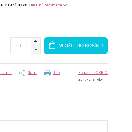
á. Balení 10 ks.
Detailní informace
VLOŽIT DO KOŠÍKU
dací pes
Sdílet
Tisk
Značka:
HORICO
Záruka
:
2 roky