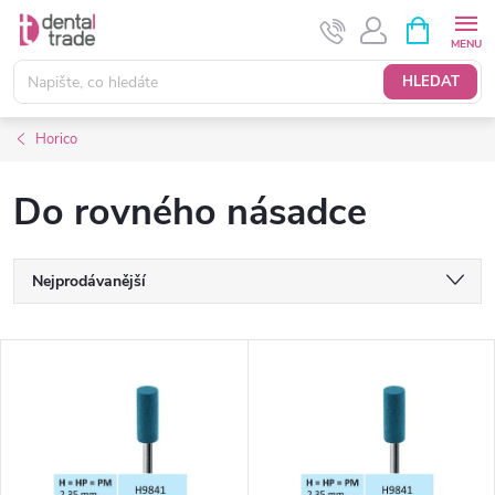
Přejít
NÁKUPNÍ
KOŠÍK
na
obsah
HLEDAT
Horico
Do rovného násadce
Ř
Nejprodávanější
a
Nejlevnější
V
Nejdražší
z
ý
Abecedně
e
p