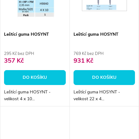
ů
ů
Leštící guma HOSYNT
Leštící guma HOSYNT
295 Kč bez DPH
769 Kč bez DPH
357 Kč
931 Kč
DO KOŠÍKU
DO KOŠÍKU
Leštící guma HOSYNT -
Leštící guma HOSYNT -
velikost 4 x 10...
velikost 22 x 4...