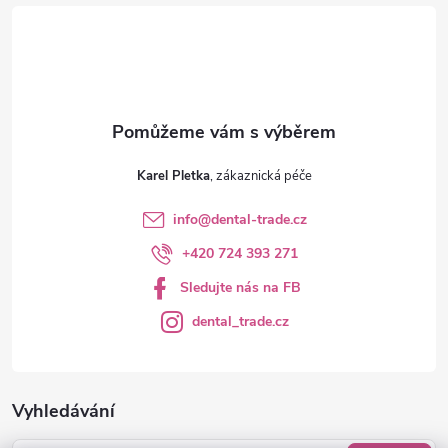
v
í
k
y
v
ý
Karel Pletka
p
info
@
dental-trade.cz
i
+420 724 393 271
s
Sledujte nás na FB
u
dental_trade.cz
Vyhledávání