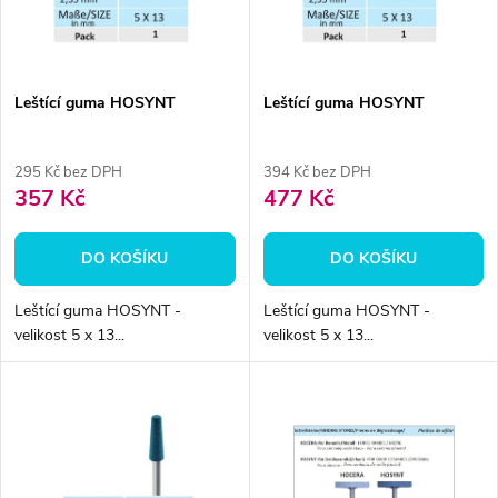
n
i
í
s
p
Leštící guma HOSYNT
Leštící guma HOSYNT
p
r
295 Kč bez DPH
394 Kč bez DPH
r
357 Kč
477 Kč
o
o
DO KOŠÍKU
DO KOŠÍKU
d
d
Leštící guma HOSYNT -
Leštící guma HOSYNT -
u
velikost 5 x 13...
velikost 5 x 13...
u
k
k
t
t