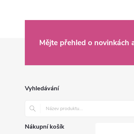
Z
Mějte přehled o novinkách
á
p
a
Vyhledávání
t
í
Nákupní košík