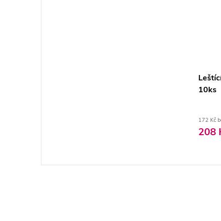
Leští
10ks
172 Kč 
208 