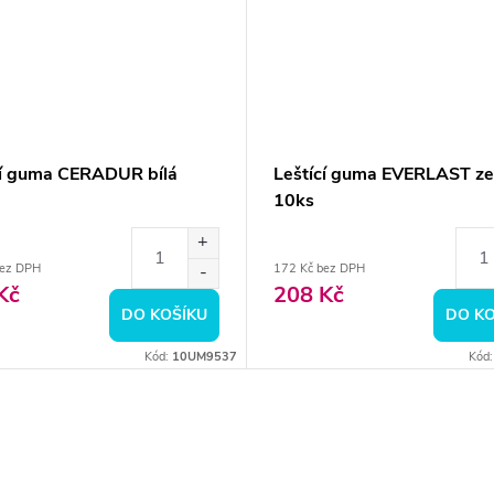
cí guma CERADUR bílá
Leštící guma EVERLAST ze
10ks
bez DPH
172 Kč bez DPH
Kč
208 Kč
DO KOŠÍKU
DO KO
Kód:
10UM9537
Kód