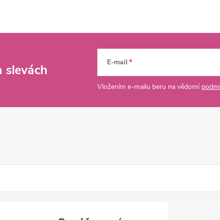
E-mail
a slevách
Vložením e-mailu beru na vědomí
podmí