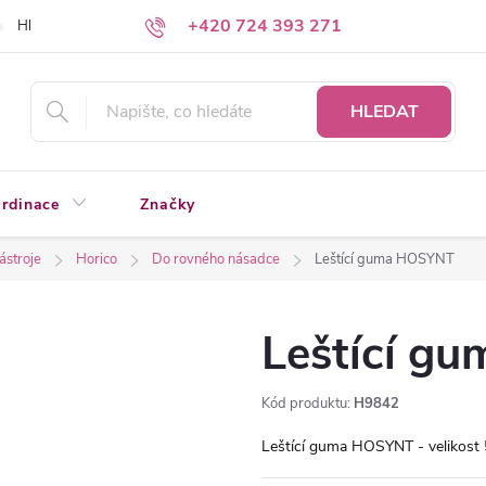
+420 724 393 271
Hledáte a nenacházíte?
Napište nám
HLEDAT
rdinace
Značky
nástroje
Horico
Do rovného násadce
Leštící guma HOSYNT
Leštící g
Kód produktu:
H9842
Leštící guma HOSYNT - velikost 5