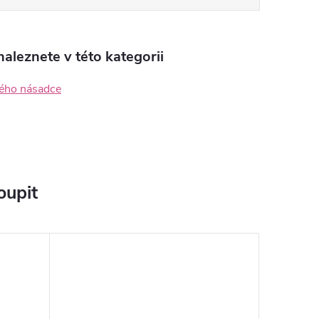
aleznete v této kategorii
ého násadce
oupit