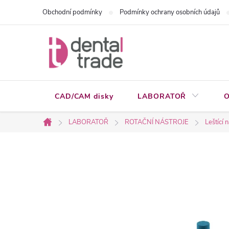
Přejít
Obchodní podmínky
Podmínky ochrany osobních údajů
na
obsah
CAD/CAM disky
LABORATOŘ
O
LABORATOŘ
ROTAČNÍ NÁSTROJE
Leštící 
Domů