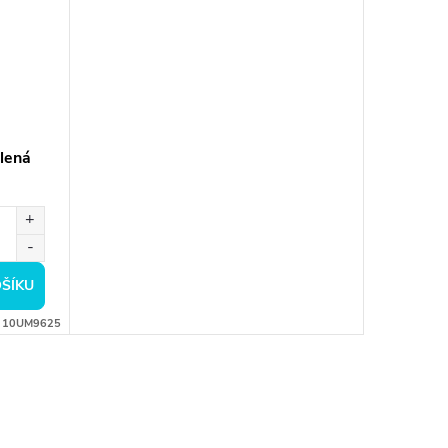
lená
ŠÍKU
:
10UM9625