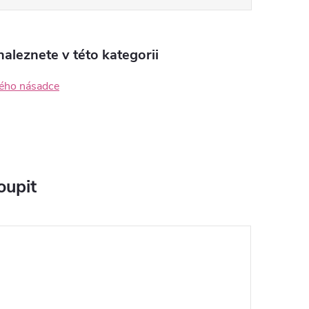
aleznete v této kategorii
ého násadce
oupit