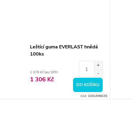
Leštící guma EVERLAST hnědá
100ks
1 079 Kč bez DPH
1 306 Kč
DO KOŠÍKU
Kód:
100UM9635