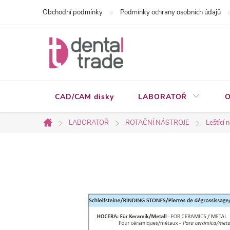
Přejít
Obchodní podmínky
Podmínky ochrany osobních údajů
na
obsah
CAD/CAM disky
LABORATOŘ
O
LABORATOŘ
ROTAČNÍ NÁSTROJE
Leštící 
Domů