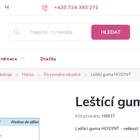
+420 724 393 271
Hledáte a nenacházíte?
Napište nám
HLEDAT
rdinace
Značky
nástroje
Horico
Do rovného násadce
Leštící guma HOSYNT
Leštící g
Kód produktu:
H9837
Leštící guma HOSYNT - velikost 2