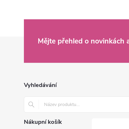
Z
Mějte přehled o novinkách
á
p
a
Vyhledávání
t
í
Nákupní košík