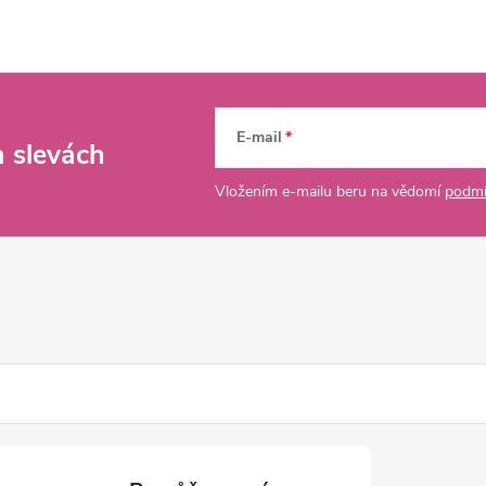
E-mail
a slevách
Vložením e-mailu beru na vědomí
podmí