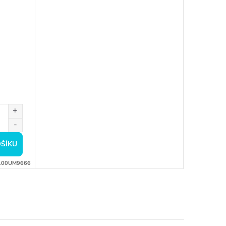
ŠÍKU
100UM9666