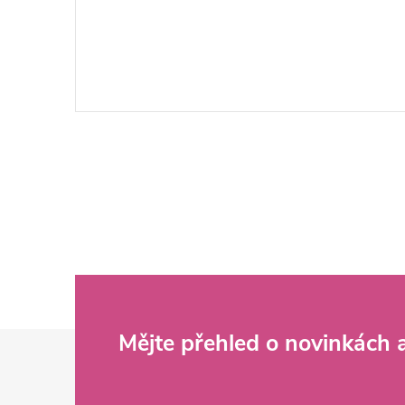
Z
Mějte přehled o novinkách
á