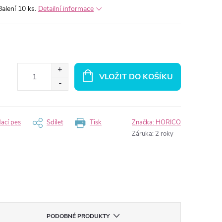
Balení 10 ks.
Detailní informace
VLOŽIT DO KOŠÍKU
dací pes
Sdílet
Tisk
Značka:
HORICO
Záruka
:
2 roky
PODOBNÉ PRODUKTY