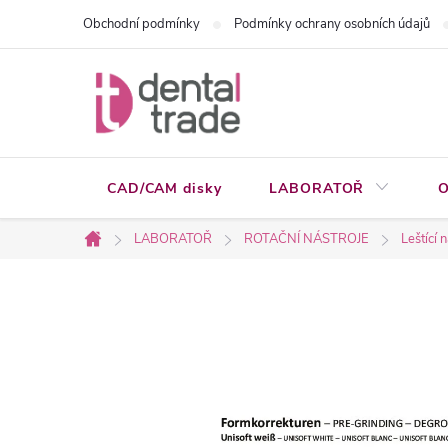
Přejít
Obchodní podmínky
Podmínky ochrany osobních údajů
na
obsah
CAD/CAM disky
LABORATOŘ
O
LABORATOŘ
ROTAČNÍ NÁSTROJE
Leštící 
Domů