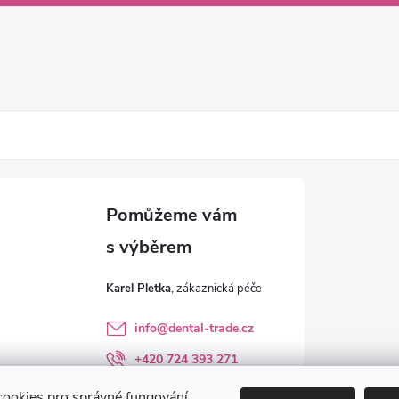
Karel Pletka
info
@
dental-trade.cz
+420 724 393 271
Sledujte nás na FB
ookies pro správné fungování