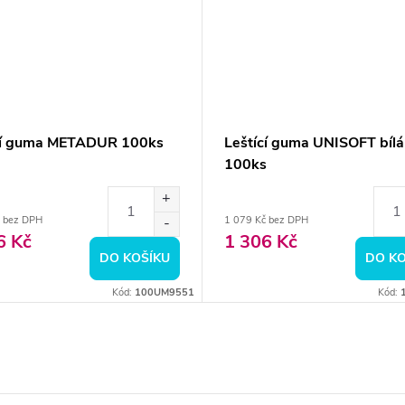
cí guma METADUR 100ks
Leštící guma UNISOFT bílá
100ks
 bez DPH
1 079 Kč bez DPH
6 Kč
1 306 Kč
DO KOŠÍKU
DO KO
Kód:
100UM9551
Kód: