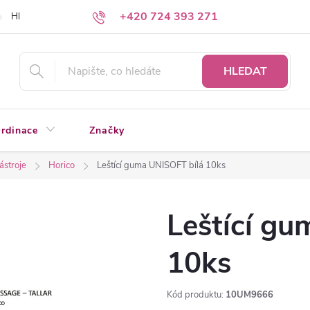
+420 724 393 271
Hledáte a nenacházíte?
Napište nám
HLEDAT
rdinace
Značky
nástroje
Horico
Leštící guma UNISOFT bílá 10ks
Leštící g
10ks
Kód produktu:
10UM9666