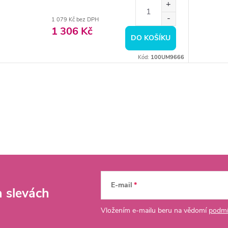
1 079 Kč bez DPH
1 306 Kč
DO KOŠÍKU
Kód:
100UM9666
E-mail
a slevách
Vložením e-mailu beru na vědomí
podmí