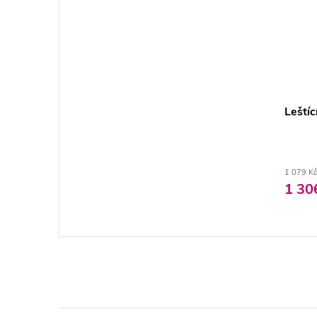
Leští
1 079 Kč
1 30