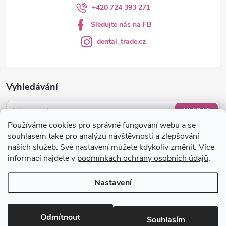
+420 724 393 271
Sledujte nás na FB
dental_trade.cz
Vyhledávání
HLEDAT
Používáme cookies pro správné fungování webu a se
Nákupní košík
souhlasem také pro analýzu návštěvnosti a zlepšování
našich služeb. Své nastavení můžete kdykoliv změnit. Více
informací najdete v
podmínkách ochrany osobních údajů
.
0
KS /
0 KČ
Nastavení
Copyright 2026
dental-trade.cz
. Všechna práva vyhrazena.
Upravit
nastavení cookies
Odmítnout
Souhlasím