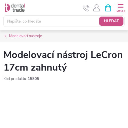
Přejít
NÁKUPNÍ
KOŠÍK
na
obsah
HLEDAT
Modelovací nástroje
Modelovací nástroj LeCron
17cm zahnutý
Kód produktu:
15805