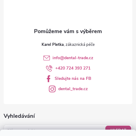
í
Karel Pletka
info
@
dental-trade.cz
+420 724 393 271
Sledujte nás na FB
dental_trade.cz
Vyhledávání
HLEDAT