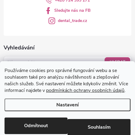
+420 724 393 271
Sledujte nás na FB
dental_trade.cz
Vyhledávání
HLEDAT
Používáme cookies pro správné fungování webu a se
Nákupní košík
souhlasem také pro analýzu návštěvnosti a zlepšování
našich služeb. Své nastavení můžete kdykoliv změnit. Více
informací najdete v
podmínkách ochrany osobních údajů
.
0
KS /
0 KČ
Nastavení
Copyright 2026
dental-trade.cz
. Všechna práva vyhrazena.
Upravit
nastavení cookies
Odmítnout
Souhlasím
Vytvořil Shoptet