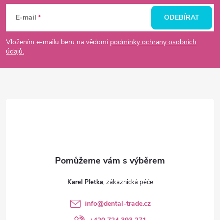
á
E-mail
ODEBÍRAT
p
Vložením e-mailu beru na vědomí
podmínky ochrany osobních
údajů.
a
t
í
Karel Pletka
info
@
dental-trade.cz