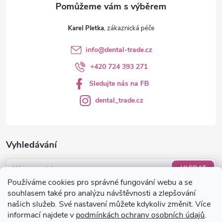
v
ý
Karel Pletka
p
info
@
dental-trade.cz
i
+420 724 393 271
s
Sledujte nás na FB
u
dental_trade.cz
Vyhledávání
HLEDAT
Používáme cookies pro správné fungování webu a se
Nákupní košík
souhlasem také pro analýzu návštěvnosti a zlepšování
našich služeb. Své nastavení můžete kdykoliv změnit. Více
informací najdete v
podmínkách ochrany osobních údajů
.
0
KS /
0 KČ