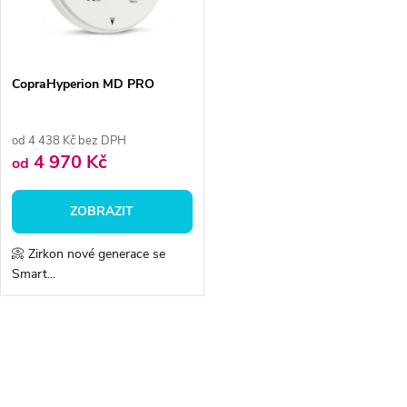
n
i
í
s
p
CopraHyperion MD PRO
p
r
od 4 438 Kč bez DPH
r
4 970 Kč
od
o
o
ZOBRAZIT
d
d
📀 Zirkon nové generace se
u
Smart...
u
k
k
O
t
v
t