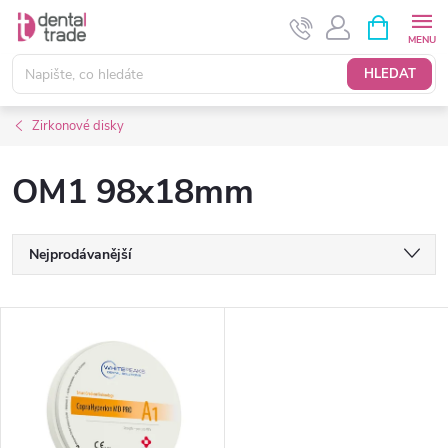
Přejít
NÁKUPNÍ
KOŠÍK
na
obsah
HLEDAT
Zirkonové disky
OM1 98x18mm
Ř
Nejprodávanější
a
Nejlevnější
V
Nejdražší
z
ý
Abecedně
e
p