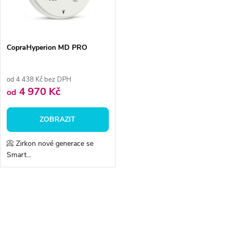
n
i
í
s
p
CopraHyperion MD PRO
p
r
od 4 438 Kč bez DPH
r
4 970 Kč
od
o
o
ZOBRAZIT
d
d
📀 Zirkon nové generace se
u
Smart...
u
k
k
O
t
v
t