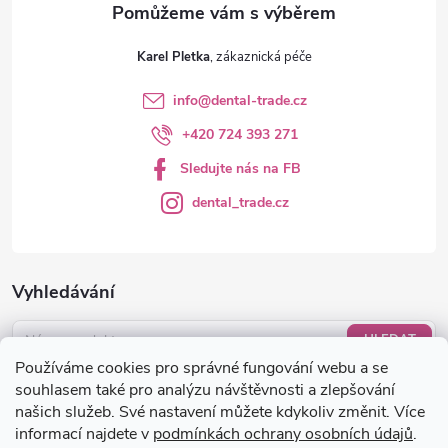
v
ý
Karel Pletka
p
info
@
dental-trade.cz
i
+420 724 393 271
s
Sledujte nás na FB
u
dental_trade.cz
Vyhledávání
HLEDAT
Používáme cookies pro správné fungování webu a se
Nákupní košík
souhlasem také pro analýzu návštěvnosti a zlepšování
našich služeb. Své nastavení můžete kdykoliv změnit. Více
informací najdete v
podmínkách ochrany osobních údajů
.
0
KS /
0 KČ