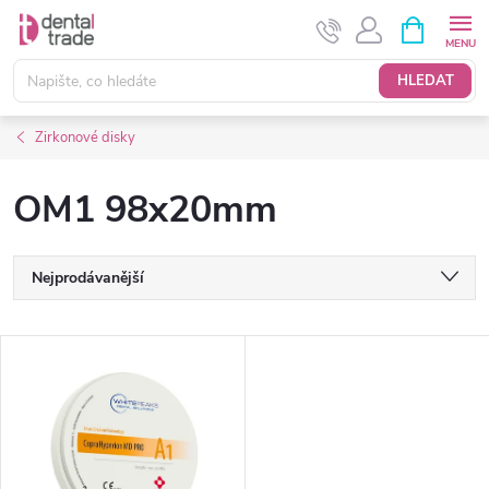
Přejít
NÁKUPNÍ
KOŠÍK
na
obsah
HLEDAT
Zirkonové disky
OM1 98x20mm
Ř
Nejprodávanější
a
Nejlevnější
V
Nejdražší
z
ý
Abecedně
e
p