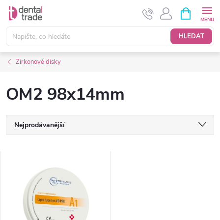
Přejít
NÁKUPNÍ
KOŠÍK
na
obsah
HLEDAT
Zirkonové disky
OM2 98x14mm
Ř
Nejprodávanější
a
Nejlevnější
V
Nejdražší
z
ý
Abecedně
e
p