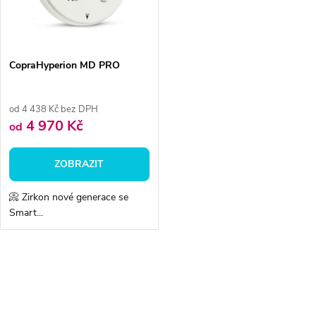
n
i
í
s
p
CopraHyperion MD PRO
p
r
od 4 438 Kč bez DPH
r
4 970 Kč
od
o
o
ZOBRAZIT
d
d
📀 Zirkon nové generace se
u
Smart...
u
k
k
O
t
v
t