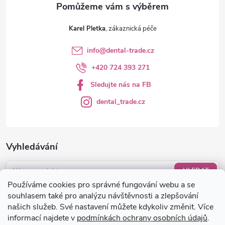
v
ý
Karel Pletka
p
info
@
dental-trade.cz
i
+420 724 393 271
s
Sledujte nás na FB
u
dental_trade.cz
Vyhledávání
HLEDAT
Používáme cookies pro správné fungování webu a se
Nákupní košík
souhlasem také pro analýzu návštěvnosti a zlepšování
našich služeb. Své nastavení můžete kdykoliv změnit. Více
informací najdete v
podmínkách ochrany osobních údajů
.
0
KS /
0 KČ