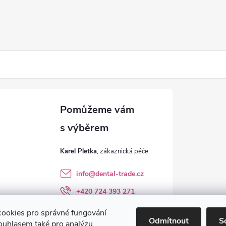
Karel Pletka
info
@
dental-trade.cz
+420 724 393 271
Sledujte nás na FB
ookies pro správné fungování
Odmítnout
S
ouhlasem také pro analýzu