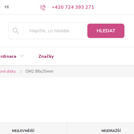
+420 724 393 271
Hledáte a nenacházíte?
Napište nám
HLEDAT
rdinace
Značky
ové disky
OM2 98x25mm
NEJLEVNĚJŠÍ
NEJDRAŽŠÍ