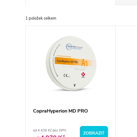
a
1
položek celkem
z
V
e
ý
n
p
í
i
p
s
r
p
CopraHyperion MD PRO
o
r
d
od 4 438 Kč bez DPH
ZOBRAZIT