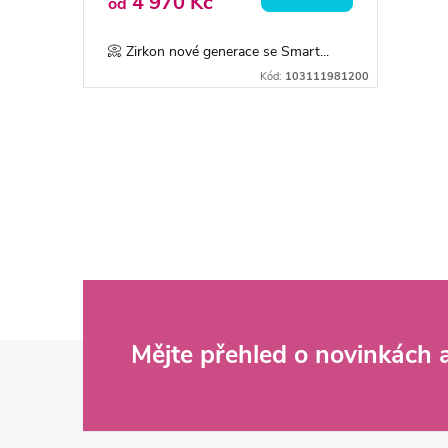
o
4 970 Kč
od
u
d
📀 Zirkon nové generace se Smart...
k
Kód:
103111981200
u
t
k
O
ů
v
t
l
ů
á
d
Z
Mějte přehled o novinkách
a
c
á
í