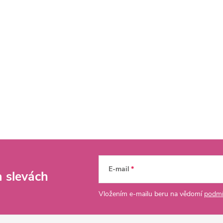
E-mail
a slevách
Vložením e-mailu beru na vědomí
podmí