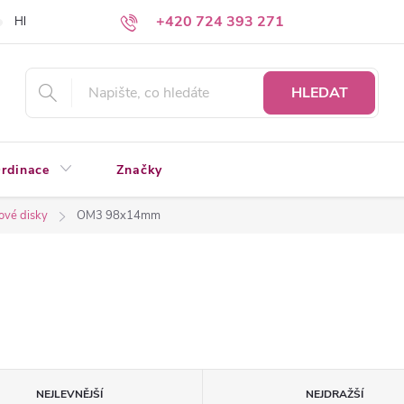
+420 724 393 271
Hledáte a nenacházíte?
Napište nám
HLEDAT
rdinace
Značky
ové disky
OM3 98x14mm
NEJLEVNĚJŠÍ
NEJDRAŽŠÍ