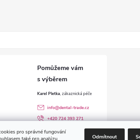
Karel Pletka
info
@
dental-trade.cz
+420 724 393 271
Sledujte nás na FB
ookies pro správné fungování
Odmítnout
S
ouhlasem také pro analýzu