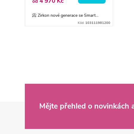
o
4 970 Kč
od
u
d
📀 Zirkon nové generace se Smart...
k
Kód:
103111981200
u
t
k
O
ů
v
t
l
ů
á
d
Z
Mějte přehled o novinkách
a
c
á
í