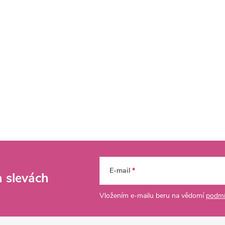
E-mail
a slevách
Vložením e-mailu beru na vědomí
podmí