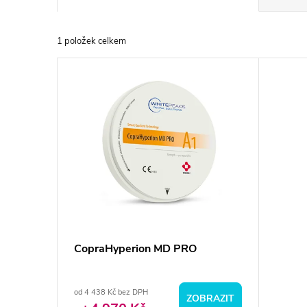
a
1
položek celkem
z
V
e
ý
n
p
í
i
p
s
r
p
CopraHyperion MD PRO
o
r
d
od 4 438 Kč bez DPH
ZOBRAZIT