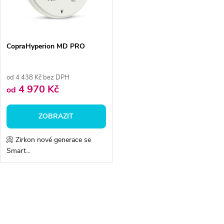
n
i
í
s
p
CopraHyperion MD PRO
p
r
od 4 438 Kč bez DPH
r
4 970 Kč
od
o
o
ZOBRAZIT
d
d
📀 Zirkon nové generace se
u
Smart...
u
k
k
O
t
v
t