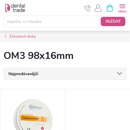
Přejít
NÁKUPNÍ
KOŠÍK
na
obsah
HLEDAT
Zirkonové disky
OM3 98x16mm
Ř
Nejprodávanější
a
Nejlevnější
V
Nejdražší
z
ý
Abecedně
e
p