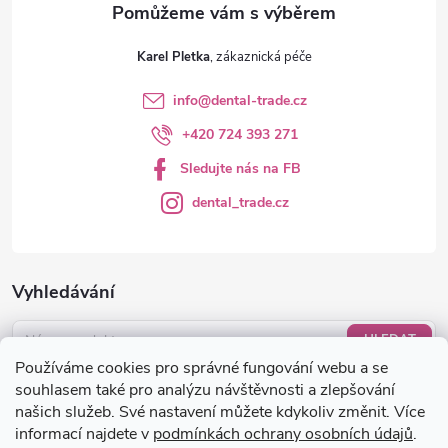
v
ý
Karel Pletka
p
info
@
dental-trade.cz
i
+420 724 393 271
s
Sledujte nás na FB
u
dental_trade.cz
Vyhledávání
HLEDAT
Používáme cookies pro správné fungování webu a se
Nákupní košík
souhlasem také pro analýzu návštěvnosti a zlepšování
našich služeb. Své nastavení můžete kdykoliv změnit. Více
informací najdete v
podmínkách ochrany osobních údajů
.
0
KS /
0 KČ