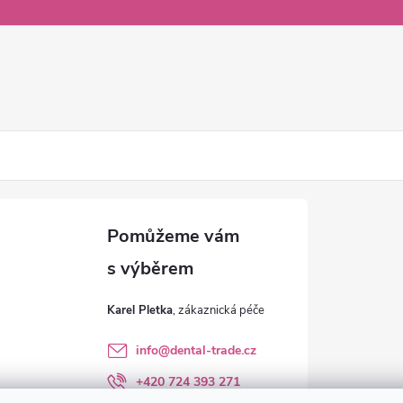
Karel Pletka
info
@
dental-trade.cz
+420 724 393 271