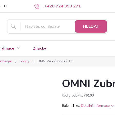
+420 724 393 271
Hledáte a nenacházíte?
Napište nám
HLEDAT
rdinace
Značky
atologie
Sondy
OMNI Zubní sonda č.17
OMNI Zubn
Kód produktu:
76103
Balení 1 ks.
Detailní informace