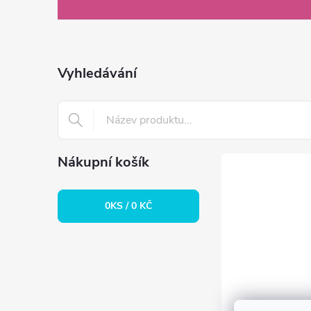
á
p
a
Vyhledávání
t
í
Nákupní košík
0
KS /
0 KČ