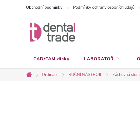
Přejít
Obchodní podmínky
Podmínky ochrany osobních údajů
na
obsah
CAD/CAM disky
LABORATOŘ
O
Ordinace
RUČNÍ NÁSTROJE
Záchovná stom
Domů