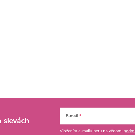
E-mail
a slevách
Vložením e-mailu beru na vědomí
podmí