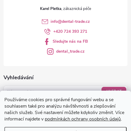
ý
Karel Pletka
p
info
@
dental-trade.cz
i
+420 724 393 271
s
Sledujte nás na FB
u
dental_trade.cz
Vyhledávání
HLEDAT
Používáme cookies pro správné fungování webu a se
Nákupní košík
souhlasem také pro analýzu návštěvnosti a zlepšování
našich služeb. Své nastavení můžete kdykoliv změnit. Více
informací najdete v
podmínkách ochrany osobních údajů
.
0
KS /
0 KČ