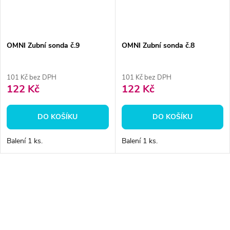
ů
ů
OMNI Zubní sonda č.9
OMNI Zubní sonda č.8
101 Kč bez DPH
101 Kč bez DPH
122 Kč
122 Kč
DO KOŠÍKU
DO KOŠÍKU
Balení 1 ks.
Balení 1 ks.
O
v
l