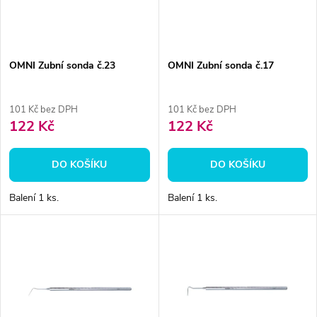
n
i
í
s
p
OMNI Zubní sonda č.23
OMNI Zubní sonda č.17
p
r
101 Kč bez DPH
101 Kč bez DPH
r
122 Kč
122 Kč
o
o
DO KOŠÍKU
DO KOŠÍKU
d
d
Balení 1 ks.
Balení 1 ks.
u
u
k
k
t
t