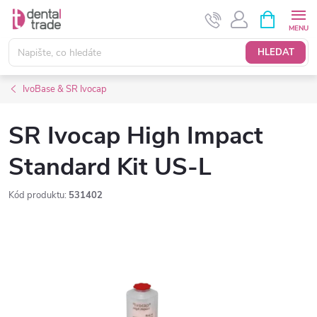
Přejít
NÁKUPNÍ
KOŠÍK
na
obsah
HLEDAT
IvoBase & SR Ivocap
SR Ivocap High Impact
Standard Kit US-L
Kód produktu:
531402