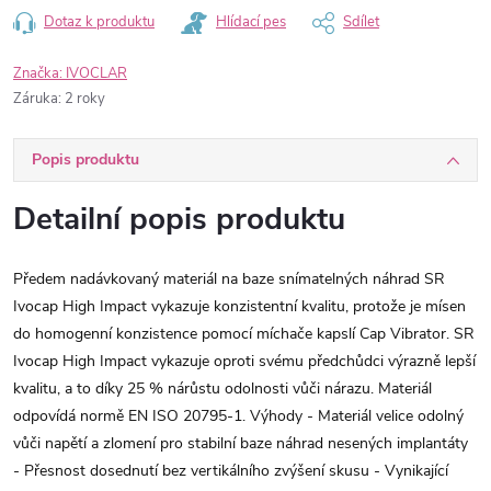
Dotaz k produktu
Hlídací pes
Sdílet
Značka:
IVOCLAR
Záruka
:
2 roky
Popis produktu
Detailní popis produktu
Předem nadávkovaný materiál na baze snímatelných náhrad SR
Ivocap High Impact vykazuje konzistentní kvalitu, protože je mísen
do homogenní konzistence pomocí míchače kapslí Cap Vibrator. SR
Ivocap High Impact vykazuje oproti svému předchůdci výrazně lepší
kvalitu, a to díky 25 % nárůstu odolnosti vůči nárazu. Materiál
odpovídá normě EN ISO 20795-1. Výhody - Materiál velice odolný
vůči napětí a zlomení pro stabilní baze náhrad nesených implantáty
- Přesnost dosednutí bez vertikálního zvýšení skusu - Vynikající