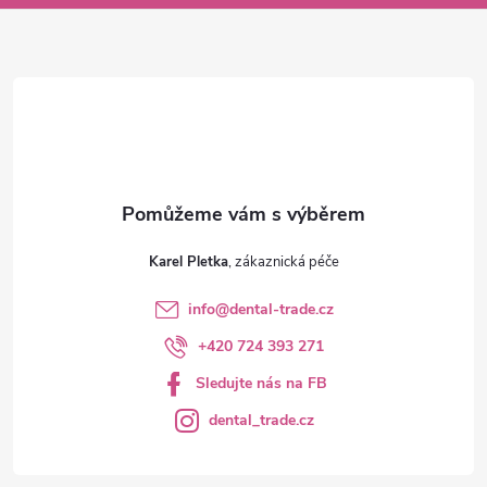
a
t
í
Karel Pletka
info
@
dental-trade.cz
+420 724 393 271
Sledujte nás na FB
dental_trade.cz