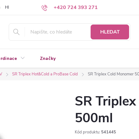
+420 724 393 271
Hledáte a nenacházíte?
Napište nám
HLEDAT
rdinace
Značky
IV
SR Triplex Hot&Cold a ProBase Cold
SR Triplex Cold Monomer 5
SR Triple
500ml
Kód produktu:
541445