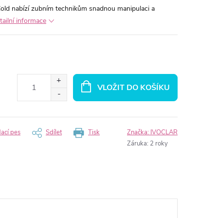
Cold nabízí zubním technikům snadnou manipulaci a
tailní informace
VLOŽIT DO KOŠÍKU
dací pes
Sdílet
Tisk
Značka:
IVOCLAR
Záruka
:
2 roky