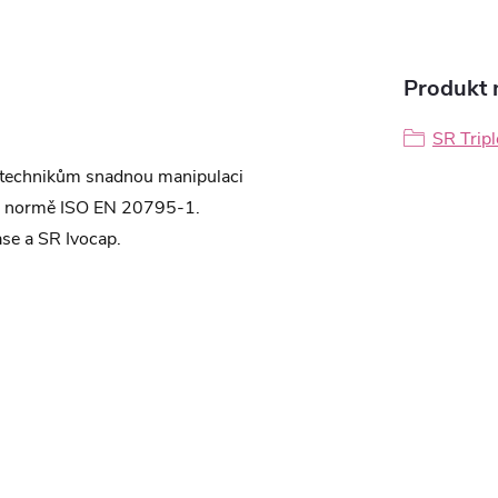
Produkt n
SR Trip
m technikům snadnou manipulaci
ídá normě ISO EN 20795-1.
se a SR Ivocap.