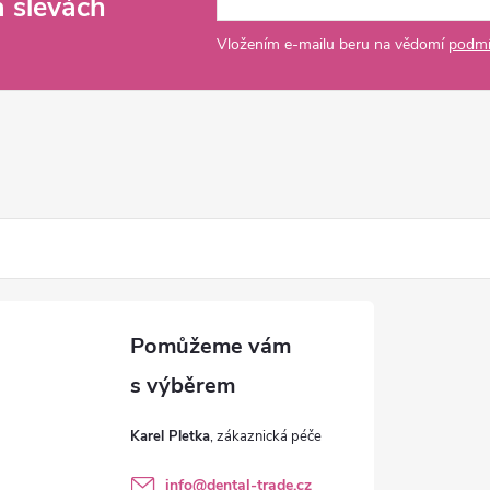
a slevách
Vložením e-mailu beru na vědomí
podmí
Karel Pletka
info
@
dental-trade.cz