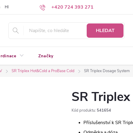
+420 724 393 271
Hledáte a nenacházíte?
Napište nám
HLEDAT
rdinace
Značky
IV
SR Triplex Hot&Cold a ProBase Cold
SR Triplex Dosage System
SR Triple
Kód produktu:
541654
Příslušenství k SR Trip
Odměrka a dóza