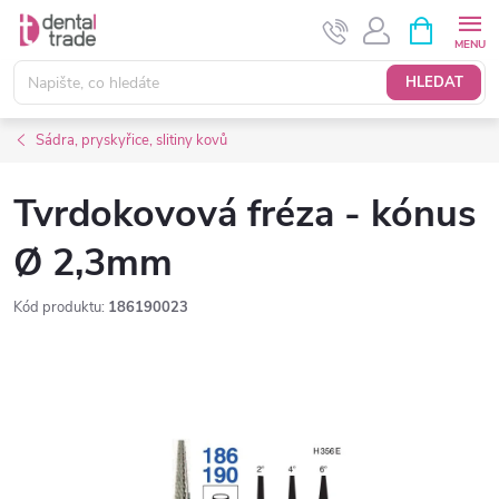
Přejít
NÁKUPNÍ
KOŠÍK
na
obsah
HLEDAT
Sádra, pryskyřice, slitiny kovů
Tvrdokovová fréza - kónus
Ø 2,3mm
Kód produktu:
186190023