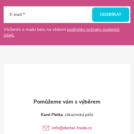
Z
á
E-mail
ODEBÍRAT
p
Vložením e-mailu beru na vědomí
podmínky ochrany osobních
údajů.
a
t
í
Karel Pletka
info
@
dental-trade.cz