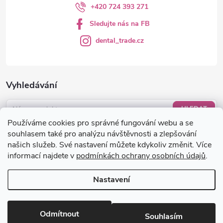
+420 724 393 271
Sledujte nás na FB
dental_trade.cz
Vyhledávání
HLEDAT
Používáme cookies pro správné fungování webu a se
Nákupní košík
souhlasem také pro analýzu návštěvnosti a zlepšování
našich služeb. Své nastavení můžete kdykoliv změnit. Více
informací najdete v
podmínkách ochrany osobních údajů
.
0
KS /
0 KČ
Nastavení
Copyright 2026
dental-trade.cz
. Všechna práva vyhrazena.
Upravit
nastavení cookies
Odmítnout
Souhlasím