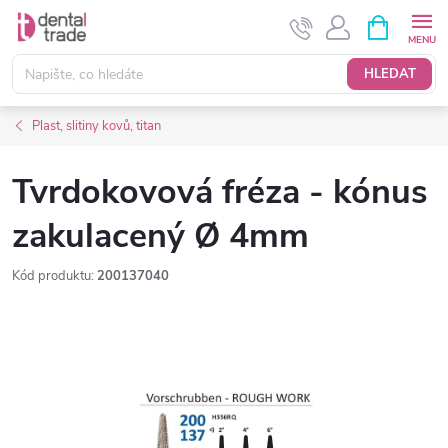
Přejít
NÁKUPNÍ
KOŠÍK
na
obsah
HLEDAT
Plast, slitiny kovů, titan
Tvrdokovová fréza - kónus
zakulacený Ø 4mm
Kód produktu:
200137040