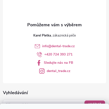
í
Karel Pletka
info
@
dental-trade.cz
+420 724 393 271
Sledujte nás na FB
dental_trade.cz
Vyhledávání
HLEDAT