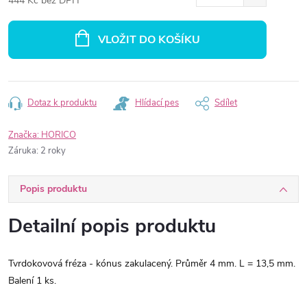
444 Kč bez DPH
Měrná
cena:
VLOŽIT DO KOŠÍKU
Dotaz k produktu
Hlídací pes
Sdílet
Značka:
HORICO
Záruka
:
2 roky
Popis produktu
Detailní popis produktu
Tvrdokovová fréza - kónus zakulacený. Průměr 4 mm. L = 13,5 mm.
Balení 1 ks.