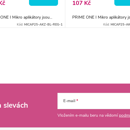
Kč
107 Kč
NE I Mikro aplikátory jsou...
PRIME ONE I Mikro aplikátory js
Kód:
MICAP25-AKZ-BL-REG-1
Kód:
MICAP25-AK
E-mail
a slevách
Vložením e-mailu beru na vědomí
podmí