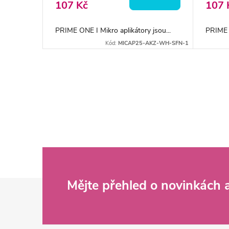
o
107 Kč
107 
u
d
PRIME ONE I Mikro aplikátory jsou...
PRIME O
k
Kód:
MICAP25-AKZ-WH-SFN-1
u
t
k
O
ů
v
t
l
ů
á
d
Z
Mějte přehled o novinkách
a
c
á