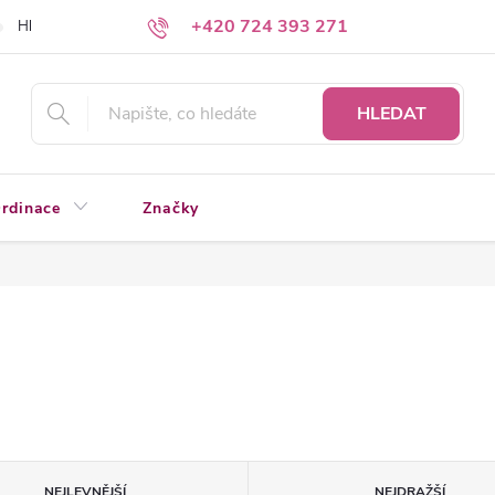
+420 724 393 271
Hledáte a nenacházíte?
Napište nám
HLEDAT
rdinace
Značky
NEJLEVNĚJŠÍ
NEJDRAŽŠÍ