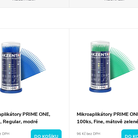
aplikátory PRIME ONE,
Mikroaplikátory PRIME ON
, Regular, modré
100ks, Fine, mátově zelen
ez DPH
96 Kč bez DPH
DO KOŠÍKU
DO K