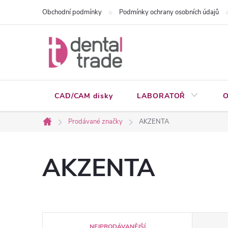
Přejít
Obchodní podmínky
Podmínky ochrany osobních údajů
na
obsah
CAD/CAM disky
LABORATOŘ
O
Prodávané značky
AKZENTA
Domů
AKZENTA
Ř
NEJPRODÁVANĚJŠÍ