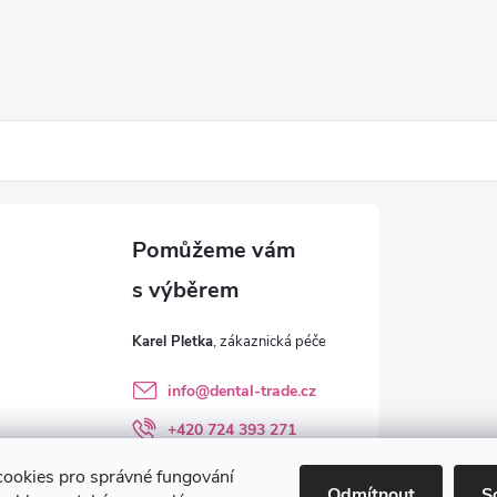
Karel Pletka
info
@
dental-trade.cz
+420 724 393 271
Sledujte nás na FB
ookies pro správné fungování
Odmítnout
S