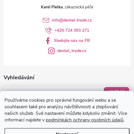
Karel Pletka
info
@
dental-trade.cz
+420 724 393 271
Sledujte nás na FB
dental_trade.cz
Vyhledávání
HLEDAT
Používáme cookies pro správné fungování webu a se
Nákupní košík
souhlasem také pro analýzu návštěvnosti a zlepšování
našich služeb. Své nastavení můžete kdykoliv změnit. Více
informací najdete v
podmínkách ochrany osobních údajů
.
0
KS /
0 KČ