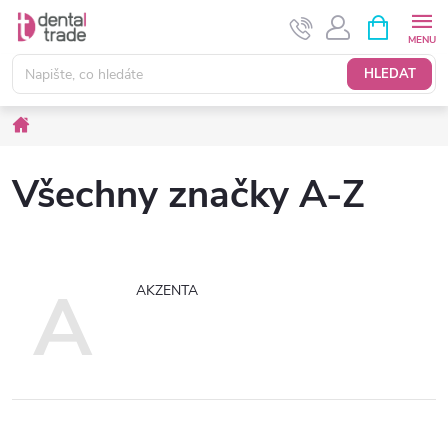
Přejít
NÁKUPNÍ
KOŠÍK
na
obsah
HLEDAT
Domů
Všechny značky A-Z
A
AKZENTA