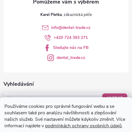
Karel Pletka
info
@
dental-trade.cz
+420 724 393 271
Sledujte nás na FB
dental_trade.cz
Vyhledávání
HLEDAT
Používáme cookies pro správné fungování webu a se
Nákupní košík
souhlasem také pro analýzu návštěvnosti a zlepšování
našich služeb. Své nastavení můžete kdykoliv změnit. Více
informací najdete v
podmínkách ochrany osobních údajů
.
0
KS /
0 KČ