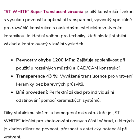
je bílý konstrukční zirkon
"ST WHITE" Super Translucent zirconia
s vysokou pevností a optimální transparencí, vyvinutý speciálně
pro rozsáhlé konstrukce s následným estetickým vrstvením
keramikou. Je ideální volbou pro techniky, kteří hledají stabilní
základ a kontrolovaný vizuální výsledek.
Pevnost v ohybu 1200 MPa:
Zajišťuje spolehlivost při
použití u rozsáhlých můstků a CAD/CAM konstrukcí.
Transparence 43 %:
Vyvážená translucence pro vrstvení
keramiky bez barevných průsvitů.
Bílé provedení:
Perfektní základ pro individuální
odstínování pomocí keramických systémů.
Díky stabilnímu složení a homogenní mikrostruktuře je „ST
WHITE“ ideální pro zhotovování nosných částí náhrad, u kterých
je kladen důraz na pevnost, přesnost a estetický potenciál při
vrstvení.