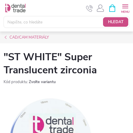
Přejít
NÁKUPNÍ
KOŠÍK
na
obsah
HLEDAT
CAD/CAM MATERIÁLY
"ST WHITE" Super
Translucent zirconia
Kód produktu:
Zvolte variantu