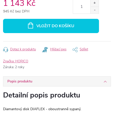
1 143 Kč
945 Kč bez DPH
Měrná
cena:
VLOŽIT DO KOŠÍKU
Dotaz k produktu
Hlídací pes
Sdílet
Značka:
HORICO
Záruka
:
2 roky
Popis produktu
Detailní popis produktu
Diamantový disk DIAFLEX - oboustranně sypaný.