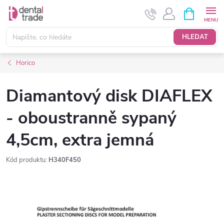
Přejít
NÁKUPNÍ
KOŠÍK
na
obsah
HLEDAT
Horico
Diamantový disk DIAFLEX
- oboustranně sypaný
4,5cm, extra jemná
Kód produktu:
H340F450