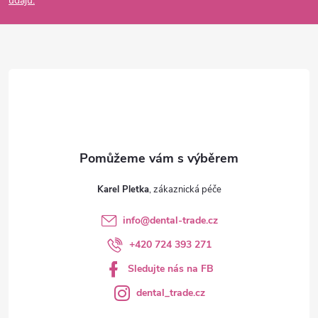
údajů.
a
t
í
Karel Pletka
info
@
dental-trade.cz
+420 724 393 271
Sledujte nás na FB
dental_trade.cz