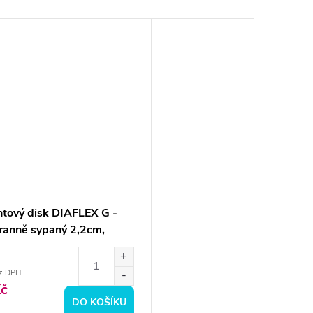
tový disk DIAFLEX G -
ranně sypaný 2,2cm,
z DPH
č
DO KOŠÍKU