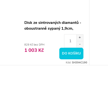
Disk ze sintrovaných diamantů -
oboustranně sypaný 1,9cm,
jemná
829 Kč bez DPH
1 003 Kč
DO KOŠÍKU
Kód:
SH394C190