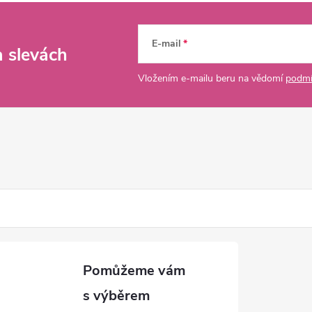
E-mail
a slevách
Vložením e-mailu beru na vědomí
podmí