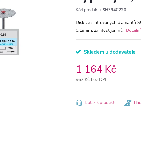
Kód produktu:
SH394C220
Disk ze sintrovaných diamantů 
0,19mm. Zrnitost jemná.
Detailn
Skladem u dodavatele
1 164 Kč
962 Kč bez DPH
Měrná
cena:
Dotaz k produktu
Hlí