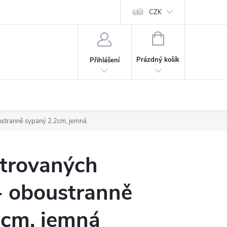
CZK
NÁKUPNÍ
KOŠÍK
Prázdný košík
Přihlášení
ustranně sypaný 2,2cm, jemná
ntrovaných
- oboustranně
2cm, jemná