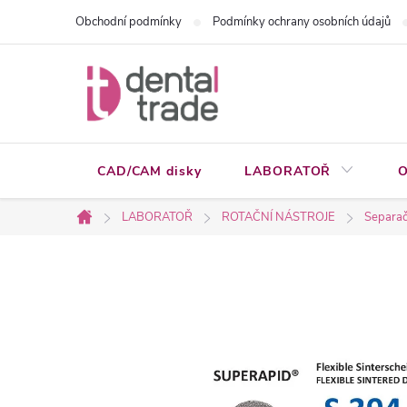
Přejít
Obchodní podmínky
Podmínky ochrany osobních údajů
na
obsah
CAD/CAM disky
LABORATOŘ
O
LABORATOŘ
ROTAČNÍ NÁSTROJE
Separačn
Domů