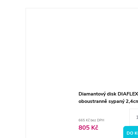
Diamantový disk DIAFLEX
oboustranně sypaný 2,4c
normal
665 Kč bez DPH
805 Kč
DO K