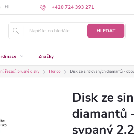
+420 724 393 271
Hledáte a nenacházíte?
Napište nám
HLEDAT
rdinace
Značky
í, řezací, brusné disky
Horico
Disk ze sintrovaných diamantů - obo
Disk ze si
diamantů 
sypaný 2,