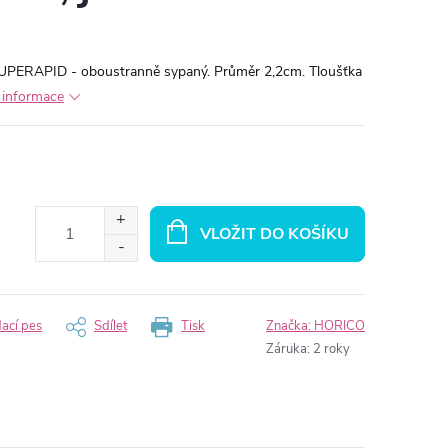
SUPERAPID - oboustranně sypaný. Průměr 2,2cm. Tloušťka
í informace
VLOŽIT DO KOŠÍKU
dací pes
Sdílet
Tisk
Značka:
HORICO
Záruka
:
2 roky