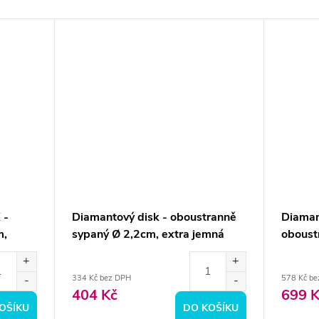
 -
Diamantový disk - oboustranně
Diaman
m,
sypaný Ø 2,2cm, extra jemná
oboust
hrubá
334 Kč bez DPH
578 Kč be
404 Kč
699 K
OŠÍKU
DO KOŠÍKU