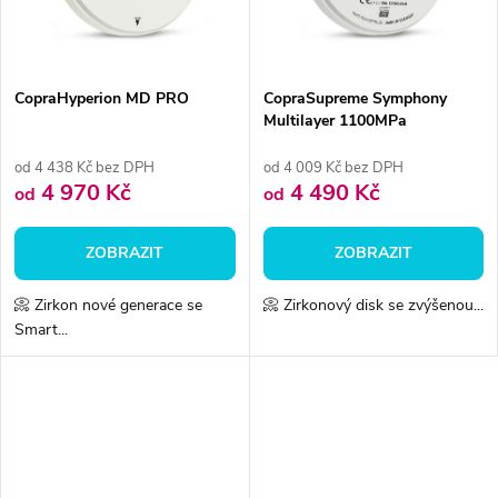
ů
ů
CopraHyperion MD PRO
CopraSupreme Symphony
Multilayer 1100MPa
od 4 438 Kč bez DPH
od 4 009 Kč bez DPH
4 970 Kč
4 490 Kč
od
od
ZOBRAZIT
ZOBRAZIT
📀 Zirkon nové generace se
📀 Zirkonový disk se zvýšenou...
Smart...