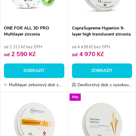
n
i
í
s
p
ONE FOR ALL 3D PRO
CopraSupreme Hyperion 9-
Multilayer zirconia
layer high translucent zirconia
p
r
od 2 313 Kč bez DPH
od 4 438 Kč bez DPH
r
2 590 Kč
4 970 Kč
od
od
o
o
ZOBRAZIT
ZOBRAZIT
d
d
✨ Multilayer zirkonový disk s...
📀 Devítivrstvý disk s vysokou...
u
u
#tip
k
k
t
t