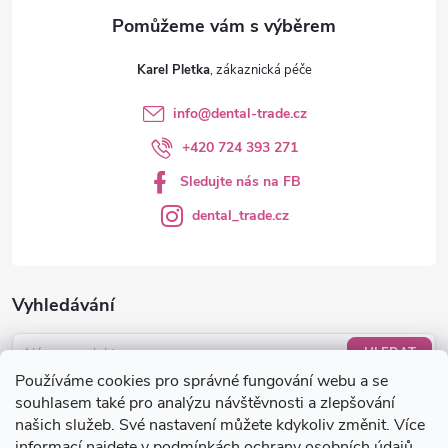
v
ý
Karel Pletka
p
info
@
dental-trade.cz
i
+420 724 393 271
s
Sledujte nás na FB
u
dental_trade.cz
Vyhledávání
HLEDAT
Používáme cookies pro správné fungování webu a se
Nákupní košík
souhlasem také pro analýzu návštěvnosti a zlepšování
našich služeb. Své nastavení můžete kdykoliv změnit. Více
informací najdete v
podmínkách ochrany osobních údajů
.