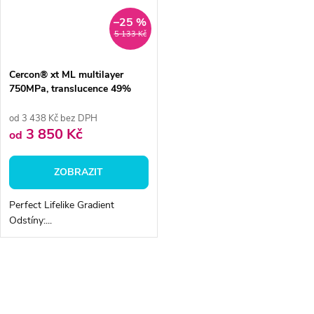
–25 %
5 133 Kč
Cercon® xt ML multilayer
750MPa, translucence 49%
od 3 438 Kč bez DPH
3 850 Kč
od
ZOBRAZIT
Perfect Lifelike Gradient
Odstíny:...
O
v