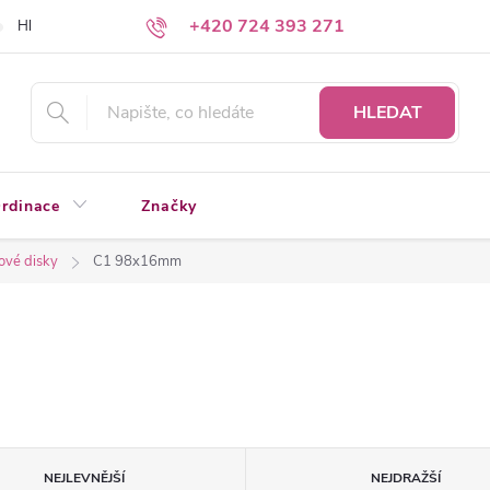
+420 724 393 271
Hledáte a nenacházíte?
Napište nám
HLEDAT
rdinace
Značky
ové disky
C1 98x16mm
NEJLEVNĚJŠÍ
NEJDRAŽŠÍ