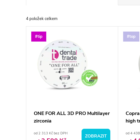
a
4
položek celkem
z
V
#tip
#top
e
ý
n
p
í
i
p
s
r
p
ONE FOR ALL 3D PRO Multilayer
Copra
o
zirconia
high t
r
d
od 2 313 Kč bez DPH
od 4 438
ZOBRAZIT