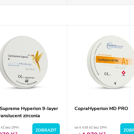
Supreme Hyperion 9-layer
CopraHyperion MD PRO
ranslucent zirconia
 Kč bez DPH
od 4 438 Kč bez DPH
ZOBRAZIT
ZOBR