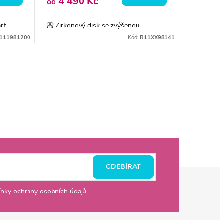
4 490 Kč
od
t...
📀 Zirkonový disk se zvýšenou...
111981200
Kód:
R11XX98141
ODEBÍRAT
nky ochrany osobních údajů.