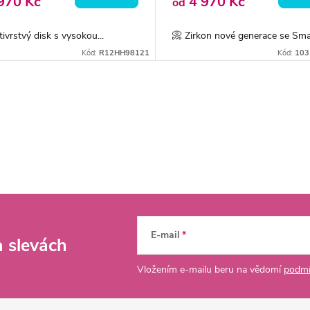
970 Kč
4 970 Kč
od
tivrstvý disk s vysokou...
📀 Zirkon nové generace se Smar
Kód:
R12HH98121
Kód:
103
E-mail
a slevách
Vložením e-mailu beru na vědomí
podmí