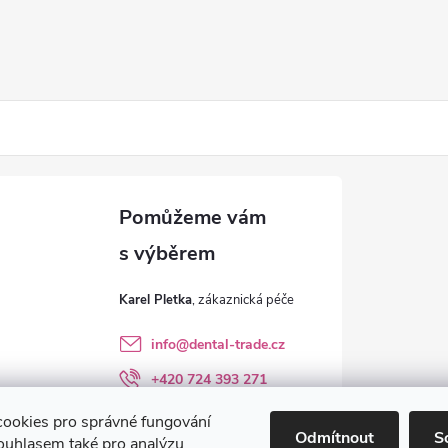
Karel Pletka
info
@
dental-trade.cz
+420 724 393 271
Sledujte nás na FB
ookies pro správné fungování
Odmítnout
S
ouhlasem také pro analýzu