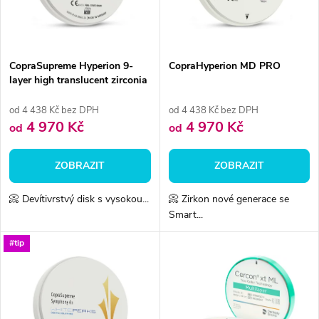
n
i
í
s
p
CopraSupreme Hyperion 9-
CopraHyperion MD PRO
layer high translucent zirconia
p
r
od 4 438 Kč bez DPH
od 4 438 Kč bez DPH
r
4 970 Kč
4 970 Kč
od
od
o
o
ZOBRAZIT
ZOBRAZIT
d
d
📀 Devítivrstvý disk s vysokou...
📀 Zirkon nové generace se
u
Smart...
u
k
#tip
k
t
t