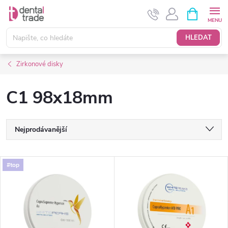
Přejít
NÁKUPNÍ
KOŠÍK
na
obsah
HLEDAT
Zirkonové disky
C1 98x18mm
Ř
Nejprodávanější
a
Nejlevnější
V
#top
Nejdražší
z
ý
Abecedně
e
p