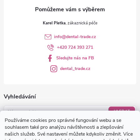
v
ý
Karel Pletka
p
info
@
dental-trade.cz
i
+420 724 393 271
s
Sledujte nás na FB
u
dental_trade.cz
Vyhledávání
HLEDAT
Používáme cookies pro správné fungování webu a se
Nákupní košík
souhlasem také pro analýzu návštěvnosti a zlepšování
našich služeb. Své nastavení můžete kdykoliv změnit. Více