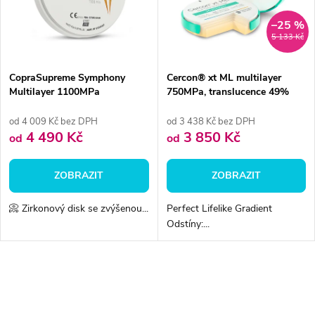
ů
ů
–25 %
5 133 Kč
CopraSupreme Symphony
Cercon® xt ML multilayer
Multilayer 1100MPa
750MPa, translucence 49%
od 4 009 Kč bez DPH
od 3 438 Kč bez DPH
4 490 Kč
3 850 Kč
od
od
ZOBRAZIT
ZOBRAZIT
📀 Zirkonový disk se zvýšenou...
Perfect Lifelike Gradient
Odstíny:...
O
v