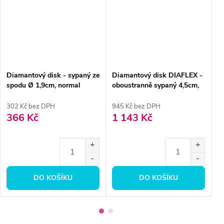
Diamantový disk - sypaný ze
Diamantový disk DIAFLEX -
D
spodu Ø 1,9cm, normal
oboustranně sypaný 4,5cm,
C
extra jemná
s
302 Kč bez DPH
945 Kč bez DPH
3
366 Kč
1 143 Kč
4
DO KOŠÍKU
DO KOŠÍKU