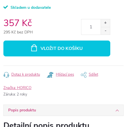
Skladem u dodavatele
357 Kč
295 Kč bez DPH
Měrná
cena:
VLOŽIT DO KOŠÍKU
Dotaz k produktu
Hlídací pes
Sdílet
Značka:
HORICO
Záruka
:
2 roky
Popis produktu
Detailní popis produktu