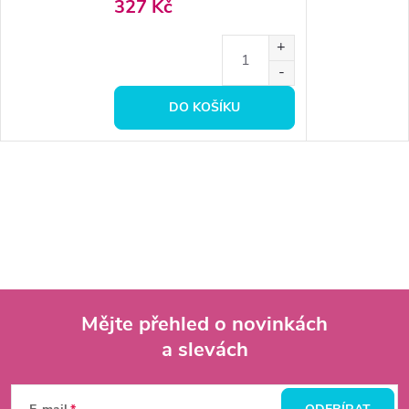
327 Kč
DO KOŠÍKU
Mějte přehled o novinkách
a slevách
Z