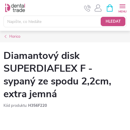
Přejít
NÁKUPNÍ
KOŠÍK
na
obsah
HLEDAT
Horico
Diamantový disk
SUPERDIAFLEX F -
sypaný ze spodu 2,2cm,
extra jemná
Kód produktu:
H356F220