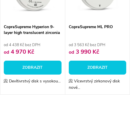
n
i
í
s
p
CopraSupreme Hyperion 9-
CopraSupreme ML PRO
layer high translucent zirconia
p
r
od 4 438 Kč bez DPH
od 3 563 Kč bez DPH
r
4 970 Kč
3 990 Kč
od
od
o
o
ZOBRAZIT
ZOBRAZIT
d
d
📀 Devítivrstvý disk s vysokou...
📀 Vícevrstvý zirkonový disk
u
nové...
u
k
k
O
t
v
t