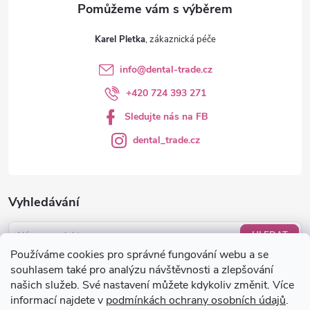
v
ý
Karel Pletka
p
info
@
dental-trade.cz
i
+420 724 393 271
s
Sledujte nás na FB
u
dental_trade.cz
Vyhledávání
HLEDAT
Používáme cookies pro správné fungování webu a se
Nákupní košík
souhlasem také pro analýzu návštěvnosti a zlepšování
našich služeb. Své nastavení můžete kdykoliv změnit. Více
informací najdete v
podmínkách ochrany osobních údajů
.
0
KS /
0 KČ