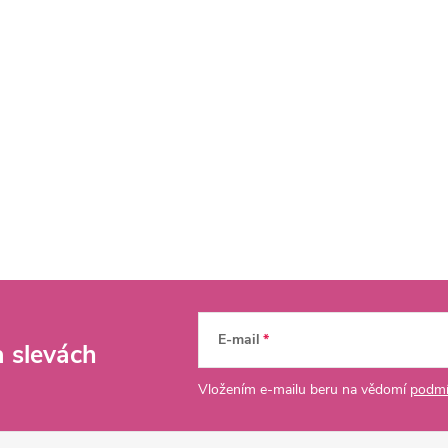
E-mail
a slevách
Vložením e-mailu beru na vědomí
podmí