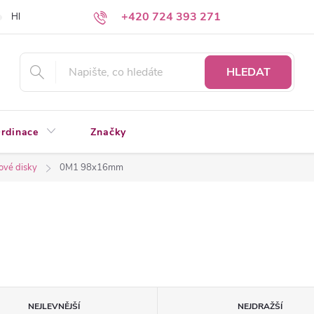
+420 724 393 271
Hledáte a nenacházíte?
Napište nám
HLEDAT
rdinace
Značky
ové disky
0M1 98x16mm
NEJLEVNĚJŠÍ
NEJDRAŽŠÍ