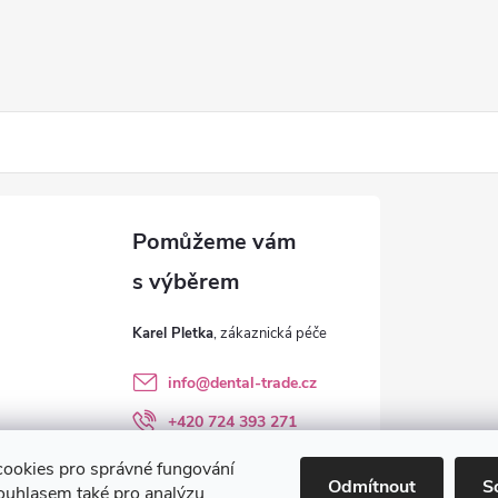
Karel Pletka
info
@
dental-trade.cz
+420 724 393 271
Sledujte nás na FB
ookies pro správné fungování
Odmítnout
S
ouhlasem také pro analýzu