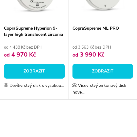
n
i
í
s
p
CopraSupreme Hyperion 9-
CopraSupreme ML PRO
layer high translucent zirconia
p
r
od 4 438 Kč bez DPH
od 3 563 Kč bez DPH
r
4 970 Kč
3 990 Kč
od
od
o
o
ZOBRAZIT
ZOBRAZIT
d
d
📀 Devítivrstvý disk s vysokou...
📀 Vícevrstvý zirkonový disk
u
nové...
u
k
k
O
t
v
t