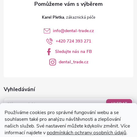
v
ý
Karel Pletka
p
info
@
dental-trade.cz
i
+420 724 393 271
s
Sledujte nás na FB
u
dental_trade.cz
Vyhledávání
HLEDAT
Používáme cookies pro správné fungování webu a se
Nákupní košík
souhlasem také pro analýzu návštěvnosti a zlepšování
našich služeb. Své nastavení můžete kdykoliv změnit. Více
informací najdete v
podmínkách ochrany osobních údajů
.
0
KS /
0 KČ